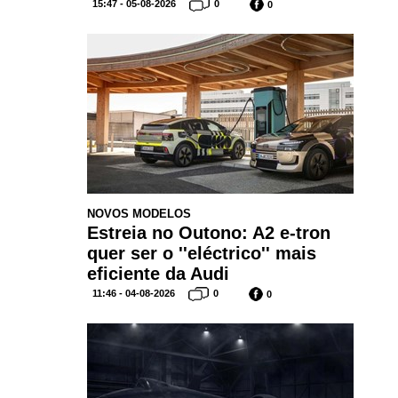
15:47 - 05-08-2026
0
0
NOVOS MODELOS
Estreia no Outono: A2 e-tron
quer ser o ''eléctrico'' mais
eficiente da Audi
11:46 - 04-08-2026
0
0