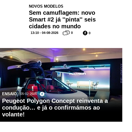
NOVOS MODELOS
Sem camuflagem: novo
Smart #2 já ''pinta'' seis
cidades no mundo
13:10 - 04-08-2026
0
0
ENSAIO
| 05-02-2026
Peugeot Polygon Concept reinventa a
condução… e já o confirmámos ao
volante!