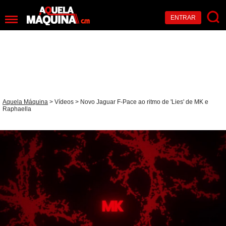
ENTRAR
Aquela Máquina
>
Vídeos
> Novo Jaguar F-Pace ao ritmo de 'Lies' de MK e
Raphaella