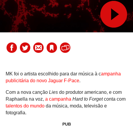
MK foi o artista escolhido para dar música à c
ampanha
publicitária do novo Jaguar F-Pace
.
Com a nova canção
Lies
do produtor americano, e com
Raphaella na voz,
a campanha
Hard to Forget
conta com
talentos do mundo
da música, moda, televisão e
fotografia.
PUB