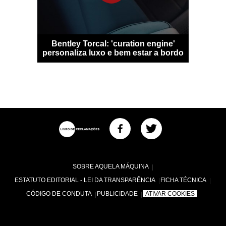
 Qashqai
Bentley Torcal: 'curation engine'
Bugatti D
m sem
personaliza luxo e bem estar a bordo
numa
SOBRE AQUELA MÁQUINA
ESTATUTO EDITORIAL - LEI DA TRANSPARÊNCIA
FICHA TÉCNICA
CÓDIGO DE CONDUTA
PUBLICIDADE
ATIVAR COOKIES