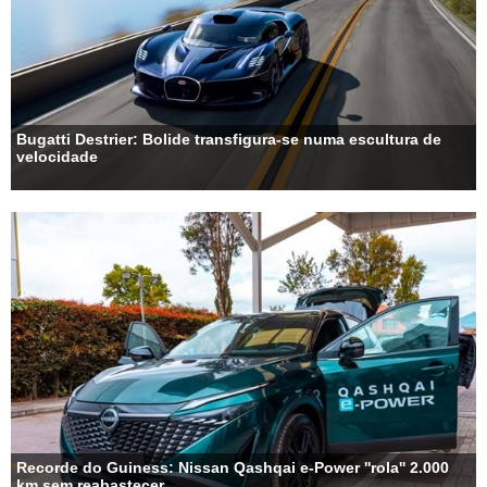
Bugatti Destrier: Bolide transfigura-se numa escultura de
velocidade
Recorde do Guiness: Nissan Qashqai e-Power ''rola'' 2.000
km sem reabastecer