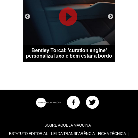
 Qashqai
Bentley Torcal: 'curation engine'
Bugatti D
m sem
personaliza luxo e bem estar a bordo
numa
SOBRE AQUELA MÁQUINA
ESTATUTO EDITORIAL - LEI DA TRANSPARÊNCIA
FICHA TÉCNICA