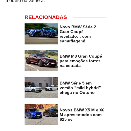
modelo da Série 3.
RELACIONADAS
Novo BMW Série 2
Gran Coupé
revelado… com
camuflagem!
BMW M8 Gran Coupé
para emoções fortes
na estrada
BMW Série 5 em
versão “mild hybrid”
chega no Outono
Novos BMW X5 M e X6
M apresentados com
625 cv