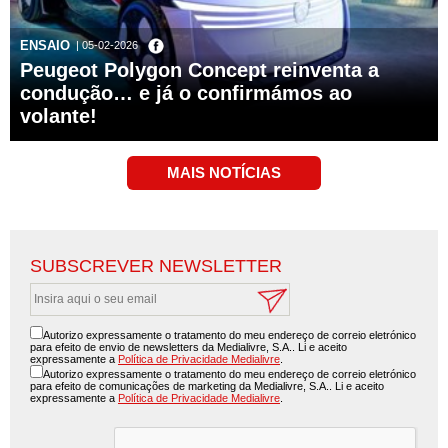
ENSAIO
| 05-02-2026
Peugeot Polygon Concept reinventa a
condução… e já o confirmámos ao
volante!
SUBSCREVER NEWSLETTER
Autorizo expressamente o tratamento do meu endereço de correio eletrónico
para efeito de envio de newsletters da Medialivre, S.A.. Li e aceito
expressamente a
Política de Privacidade Medialivre
.
Autorizo expressamente o tratamento do meu endereço de correio eletrónico
para efeito de comunicações de marketing da Medialivre, S.A.. Li e aceito
expressamente a
Política de Privacidade Medialivre
.