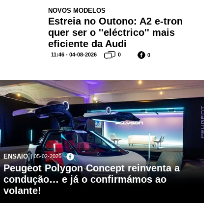
NOVOS MODELOS
Estreia no Outono: A2 e-tron
quer ser o ''eléctrico'' mais
eficiente da Audi
11:46 - 04-08-2026
0
0
ENSAIO
| 05-02-2026
Peugeot Polygon Concept reinventa a
condução… e já o confirmámos ao
volante!