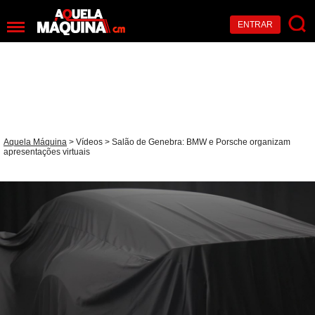
ENTRAR
Aquela Máquina
>
Vídeos
> Salão de Genebra: BMW e Porsche organizam
apresentações virtuais