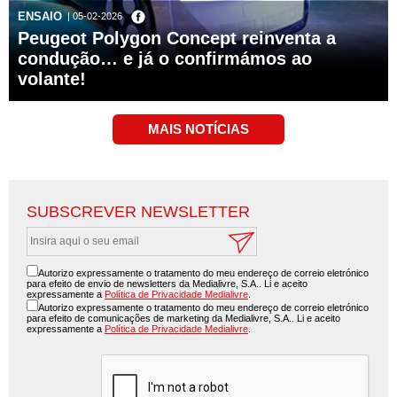
ENSAIO
| 05-02-2026
Peugeot Polygon Concept reinventa a
condução… e já o confirmámos ao
volante!
SUBSCREVER NEWSLETTER
Autorizo expressamente o tratamento do meu endereço de correio eletrónico
para efeito de envio de newsletters da Medialivre, S.A.. Li e aceito
expressamente a
Política de Privacidade Medialivre
.
Autorizo expressamente o tratamento do meu endereço de correio eletrónico
para efeito de comunicações de marketing da Medialivre, S.A.. Li e aceito
expressamente a
Política de Privacidade Medialivre
.