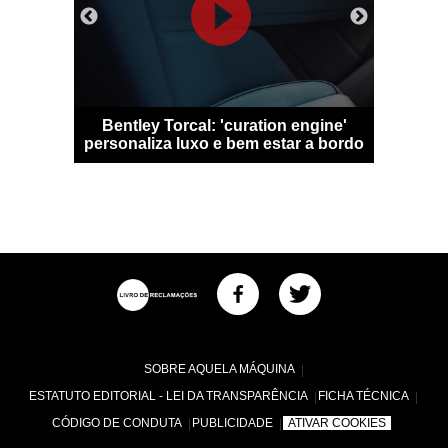
 Qashqai
Bentley Torcal: 'curation engine'
Bugatti D
m sem
personaliza luxo e bem estar a bordo
numa
SOBRE AQUELA MÁQUINA
ESTATUTO EDITORIAL - LEI DA TRANSPARÊNCIA
FICHA TÉCNICA
CÓDIGO DE CONDUTA
PUBLICIDADE
ATIVAR COOKIES