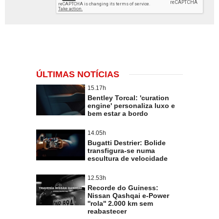
ÚLTIMAS NOTÍCIAS
15.17h
Bentley Torcal: 'curation
engine' personaliza luxo e
bem estar a bordo
14.05h
Bugatti Destrier: Bolide
transfigura-se numa
escultura de velocidade
12.53h
Recorde do Guiness:
Nissan Qashqai e-Power
''rola'' 2.000 km sem
reabastecer