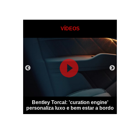
VÍDEOS
 Qashqai
Bentley Torcal: 'curation engine'
Bugatti D
m sem
personaliza luxo e bem estar a bordo
numa