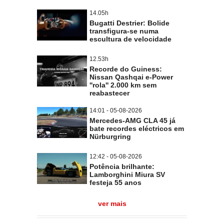
14.05h
Bugatti Destrier: Bolide
transfigura-se numa
escultura de velocidade
12.53h
Recorde do Guiness:
Nissan Qashqai e-Power
''rola'' 2.000 km sem
reabastecer
14:01 - 05-08-2026
Mercedes-AMG CLA 45 já
bate recordes eléctricos em
Nürburgring
12:42 - 05-08-2026
Potência brilhante:
Lamborghini Miura SV
festeja 55 anos
ver mais