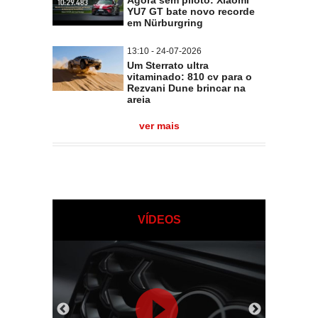
Agora sem piloto: Xiaomi
YU7 GT bate novo recorde
em Nürburgring
13:10 - 24-07-2026
Um Sterrato ultra
vitaminado: 810 cv para o
Rezvani Dune brincar na
areia
ver mais
VÍDEOS