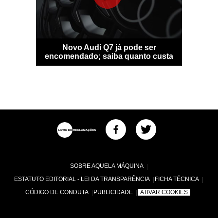
sfigura-se
Novo Audi Q7 já pode ser
Bentle
idade
encomendado; saiba quanto custa
personal
SOBRE AQUELA MÁQUINA
ESTATUTO EDITORIAL - LEI DA TRANSPARÊNCIA
FICHA TÉCNICA
CÓDIGO DE CONDUTA
PUBLICIDADE
ATIVAR COOKIES