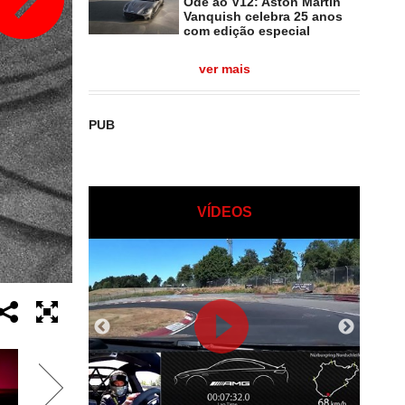
Ode ao V12: Aston Martin
Vanquish celebra 25 anos
com edição especial
ver mais
PUB
VÍDEOS