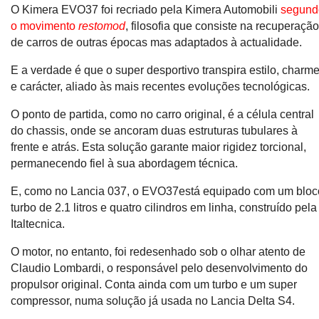
O Kimera EVO37 foi recriado pela Kimera Automobili
segund
o movimento
restomod
, filosofia que consiste na recuperaçã
de carros de outras épocas mas adaptados à actualidade.
E a verdade é que o super desportivo transpira estilo, charm
e carácter, aliado às mais recentes evoluções tecnológicas.
O ponto de partida, como no carro original, é a célula central
do chassis, onde se ancoram duas estruturas tubulares à
frente e atrás. Esta solução garante maior rigidez torcional,
permanecendo fiel à sua abordagem técnica.
E, como no Lancia 037, o EVO37está equipado com um bloc
turbo de 2.1 litros e quatro cilindros em linha, construído pela
Italtecnica.
O motor, no entanto, foi redesenhado sob o olhar atento de
Claudio Lombardi, o responsável pelo desenvolvimento do
propulsor original. Conta ainda com um turbo e um super
compressor, numa solução já usada no Lancia Delta S4.