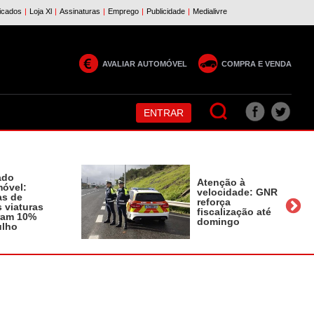
AVALIAR AUTOMÓVEL
COMPRA E VENDA
ENTRAR
ado
Atenção à
óvel:
velocidade: GNR
as de
reforça
 viaturas
fiscalização até
ram 10%
domingo
ulho