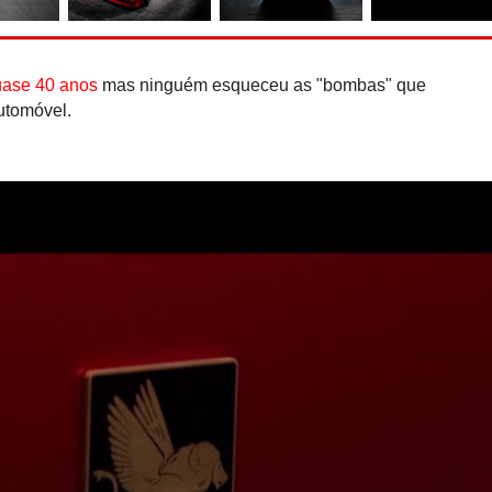
Hennessey Blackbird abdic
para o puro gozo ao 
uase 40 anos
mas ninguém esqueceu as "bombas" que
utomóvel.