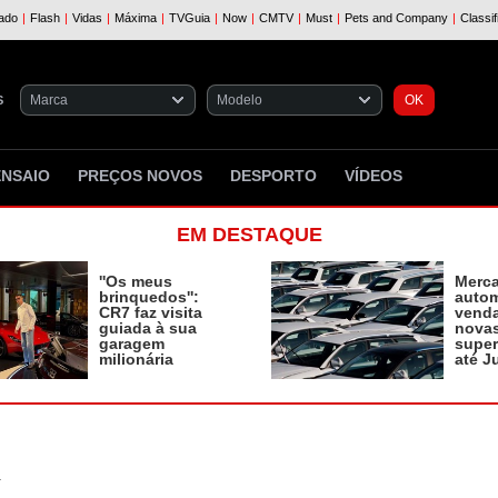
S
ENSAIO
PREÇOS NOVOS
DESPORTO
VÍDEOS
EM DESTAQUE
''Os meus
Merc
brinquedos'':
autom
CR7 faz visita
vend
guiada à sua
novas
garagem
supe
milionária
até J
a