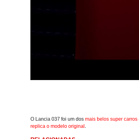
O Lancia 037 foi um dos
mais belos super carros
replica o modelo original
.