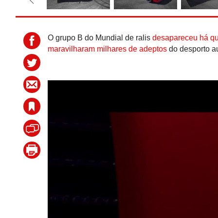
O grupo B do Mundial de ralis
desapareceu há q
maravilharam milhares de adeptos
do desporto a