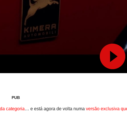
PUB
 da categoria
… e está agora de volta numa
versão exclusiva qu