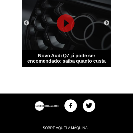
sfigura-se
Novo Audi Q7 já pode ser
Bentle
idade
encomendado; saiba quanto custa
personal
SOBRE AQUELA MÁQUINA