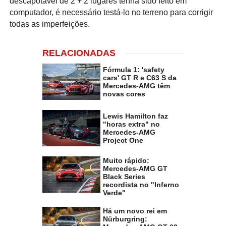
descapotável de 2 + 2 lugares tenha sido feito em
computador, é necessário testá-lo no terreno para corrigir
todas as imperfeições.
RELACIONADAS
Fórmula 1: 'safety
cars' GT R e C63 S da
Mercedes-AMG têm
novas cores
Lewis Hamilton faz
"horas extra" no
Mercedes-AMG
Project One
Muito rápido:
Mercedes-AMG GT
Black Series
recordista no "Inferno
Verde"
Há um novo rei em
Nürburgring: