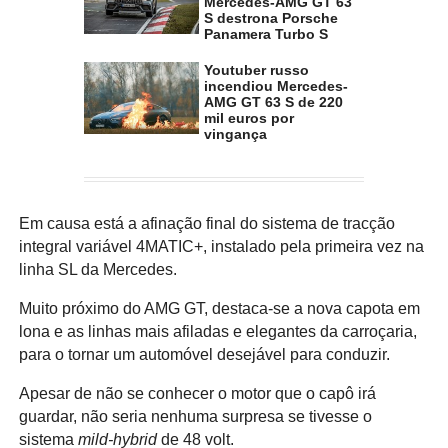
Mercedes-AMG GT 63
S destrona Porsche
Panamera Turbo S
Youtuber russo
incendiou Mercedes-
AMG GT 63 S de 220
mil euros por
vingança
Em causa está a afinação final do sistema de tracção
integral variável 4MATIC+, instalado pela primeira vez na
linha SL da Mercedes.
Muito próximo do AMG GT, destaca-se a nova capota em
lona e as linhas mais afiladas e elegantes da carroçaria,
para o tornar um automóvel desejável para conduzir.
Apesar de não se conhecer o motor que o capô irá
guardar, não seria nenhuma surpresa se tivesse o
sistema
mild-hybrid
de 48 volt.