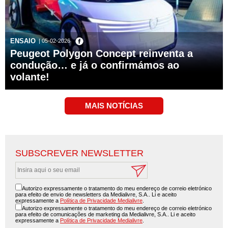
ENSAIO
| 05-02-2026
Peugeot Polygon Concept reinventa a
condução… e já o confirmámos ao
volante!
SUBSCREVER NEWSLETTER
Autorizo expressamente o tratamento do meu endereço de correio eletrónico
para efeito de envio de newsletters da Medialivre, S.A.. Li e aceito
expressamente a
Política de Privacidade Medialivre
.
Autorizo expressamente o tratamento do meu endereço de correio eletrónico
para efeito de comunicações de marketing da Medialivre, S.A.. Li e aceito
expressamente a
Política de Privacidade Medialivre
.