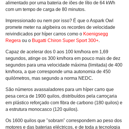
alimentado por uma bateria de iões de lítio de 64 kWh
com um tempo de carga de 80 minutos.
Impressionado ou nem por isso? É que o Aspark Owl
promete meter na algibeira os recordes de velocidade
reivindicados por híper carros como o
Koenigsegg
Regera
ou o
Bugatti Chiron Super Sport 300+
.
Capaz de acelerar dos 0 aos 100 km/hora em 1,69
segundos, atinge os 300 km/hora em pouco mais de dez
segundos para uma velocidade máxima (limitada) de 400
km/hora, a que corresponde uma autonomia de 450
quilómetros, mas segundo a norma NEDC.
São números avassaladores para um híper carro que
pesa cerca de 1900 quilos, distribuídos pela carroçaria
em plástico reforçado com fibra de carbono (180 quilos) e
a estrutura monocasco (120 quilos).
Os 1600 quilos que "sobram" correspondem ao peso dos
motores e das baterias eléctricos, e de toda a tecnologia