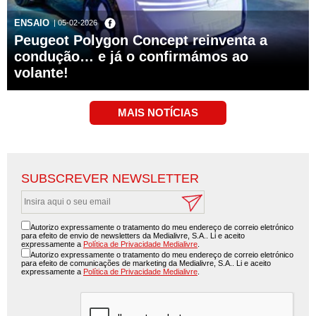
ENSAIO
| 05-02-2026
Peugeot Polygon Concept reinventa a
condução… e já o confirmámos ao
volante!
SUBSCREVER NEWSLETTER
Autorizo expressamente o tratamento do meu endereço de correio eletrónico
para efeito de envio de newsletters da Medialivre, S.A.. Li e aceito
expressamente a
Política de Privacidade Medialivre
.
Autorizo expressamente o tratamento do meu endereço de correio eletrónico
para efeito de comunicações de marketing da Medialivre, S.A.. Li e aceito
expressamente a
Política de Privacidade Medialivre
.