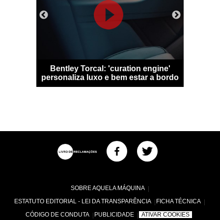
 Qashqai
Bentley Torcal: 'curation engine'
Bugatti D
m sem
personaliza luxo e bem estar a bordo
numa
SOBRE AQUELA MÁQUINA
ESTATUTO EDITORIAL - LEI DA TRANSPARÊNCIA
FICHA TÉCNICA
CÓDIGO DE CONDUTA
PUBLICIDADE
ATIVAR COOKIES