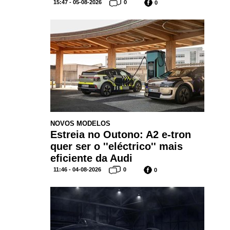
15:47 - 05-08-2026
0
0
NOVOS MODELOS
Estreia no Outono: A2 e-tron
quer ser o ''eléctrico'' mais
eficiente da Audi
11:46 - 04-08-2026
0
0