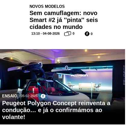
NOVOS MODELOS
Sem camuflagem: novo
Smart #2 já ''pinta'' seis
cidades no mundo
13:10 - 04-08-2026
0
0
ENSAIO
| 05-02-2026
Peugeot Polygon Concept reinventa a
condução… e já o confirmámos ao
volante!