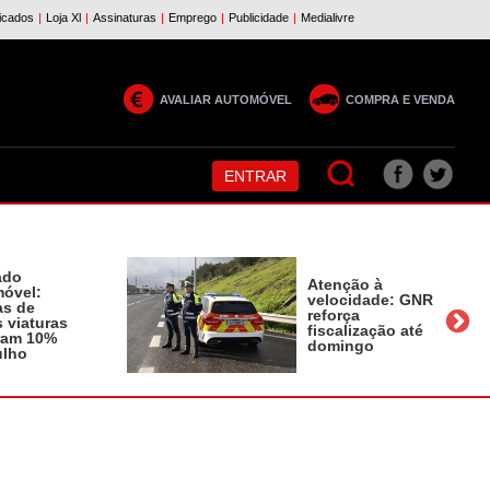
AVALIAR AUTOMÓVEL
COMPRA E VENDA
ENTRAR
ado
Atenção à
óvel:
velocidade: GNR
as de
reforça
 viaturas
fiscalização até
ram 10%
domingo
ulho