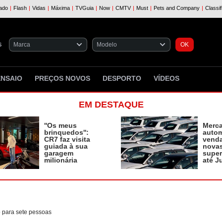
S
ENSAIO
PREÇOS NOVOS
DESPORTO
VÍDEOS
EM DESTAQUE
''Os meus
Merc
brinquedos'':
autom
CR7 faz visita
vend
guiada à sua
novas
garagem
supe
milionária
até J
o para sete pessoas