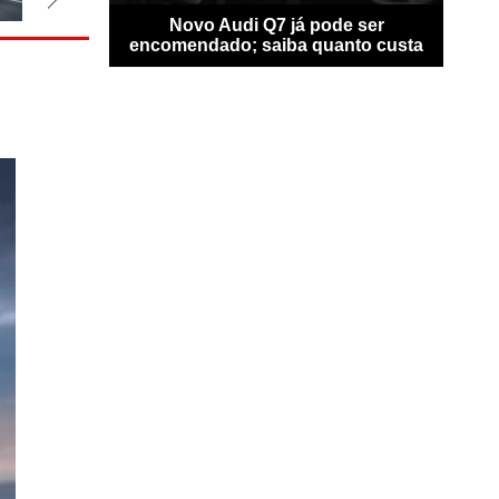
ransfigura-se
Novo Audi Q7 já pode ser
Ben
locidade
encomendado; saiba quanto custa
perso
V