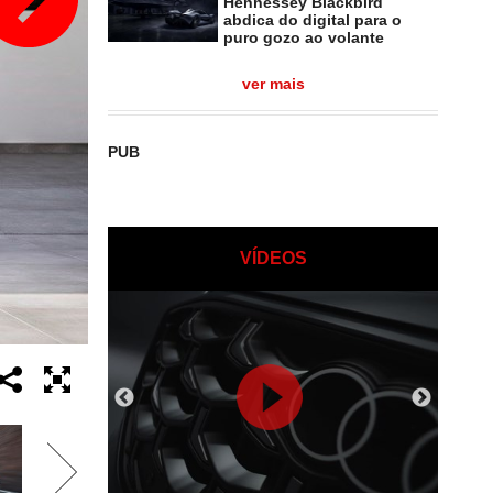
Hennessey Blackbird
abdica do digital para o
puro gozo ao volante
ver mais
PUB
VÍDEOS