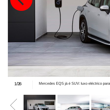
1
/
26
Mercedes EQS já é SUV: luxo eléctrico par