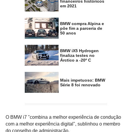
financeiros históricos
em 2021
BMW compra Alpina e
põe fim a parceria de
50 anos
BMW iX5 Hydrogen
finaliza testes no
Árctico a -20º C
Mais impetuoso: BMW
Série 8 foi renovado
O BMW i7 "combina a melhor experiência de condução
com a melhor experiência digital", sublinhou o membro
do conselho de administração.