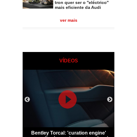
tron quer ser o ''eléctrico''
mais eficiente da Audi
ver mais
VÍDEOS
 Qashqai
Bentley Torcal: 'curation engine'
Bugatti D