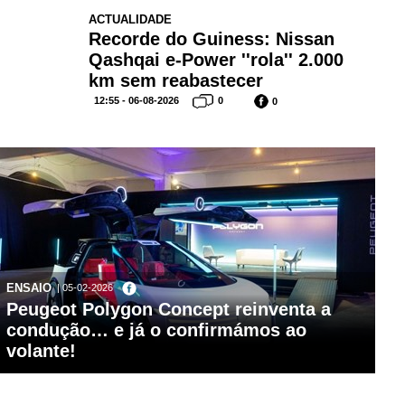
ACTUALIDADE
Recorde do Guiness: Nissan
Qashqai e-Power ''rola'' 2.000
km sem reabastecer
12:55 - 06-08-2026
0
0
ENSAIO
| 05-02-2026
Peugeot Polygon Concept reinventa a
condução… e já o confirmámos ao
volante!