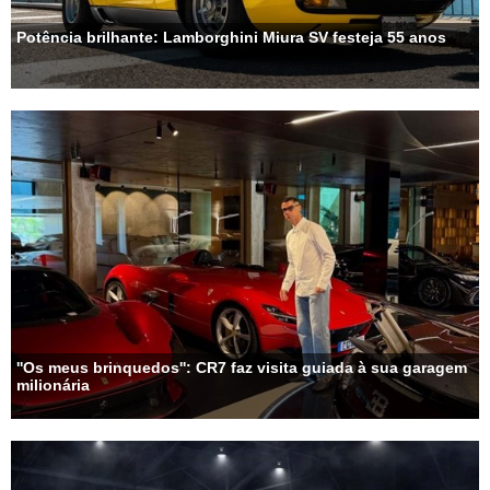
Potência brilhante: Lamborghini Miura SV festeja 55 anos
''Os meus brinquedos'': CR7 faz visita guiada à sua garagem
milionária