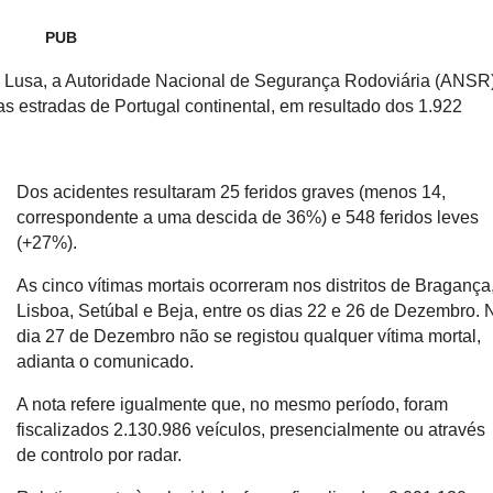
Hennessey Blackbird abdic
PUB
para o puro gozo ao 
 Lusa, a Autoridade Nacional de Segurança Rodoviária (ANSR)
 estradas de Portugal continental, em resultado dos 1.922
Dos acidentes resultaram 25 feridos graves (menos 14,
correspondente a uma descida de 36%) e 548 feridos leves
(+27%).
As cinco vítimas mortais ocorreram nos distritos de Bragança
Lisboa, Setúbal e Beja, entre os dias 22 e 26 de Dezembro. 
dia 27 de Dezembro não se registou qualquer vítima mortal,
adianta o comunicado.
A nota refere igualmente que, no mesmo período, foram
fiscalizados 2.130.986 veículos, presencialmente ou através
de controlo por radar.