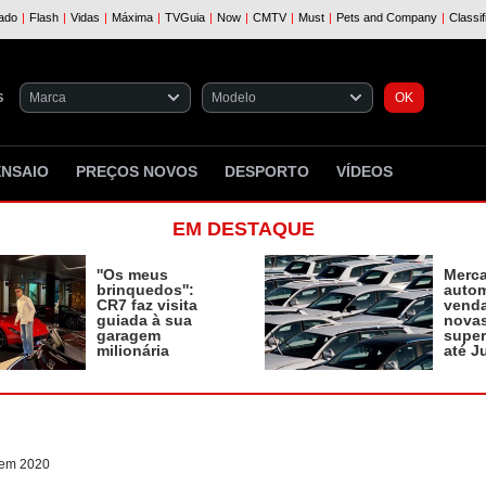
S
ENSAIO
PREÇOS NOVOS
DESPORTO
VÍDEOS
EM DESTAQUE
''Os meus
Merc
brinquedos'':
autom
CR7 faz visita
vend
guiada à sua
novas
garagem
supe
milionária
até J
 em 2020