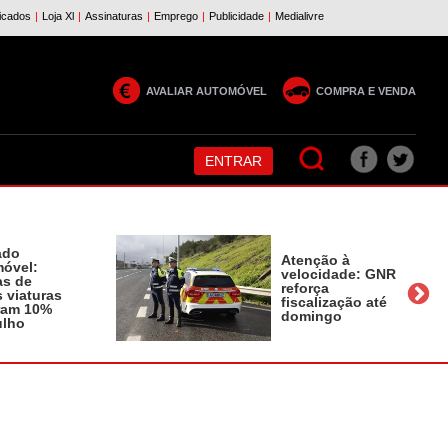
AVALIAR AUTOMÓVEL
COMPRA E VENDA
ENTRAR
ado
Atenção à
óvel:
velocidade: GNR
as de
reforça
 viaturas
fiscalização até
ram 10%
domingo
ulho