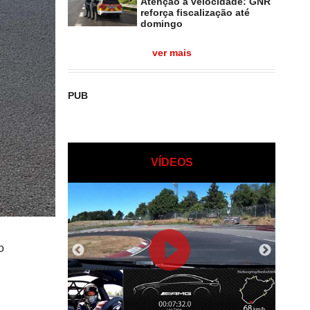
Atenção à velocidade: GNR
reforça fiscalização até
domingo
ver mais
PUB
VÍDEOS
o