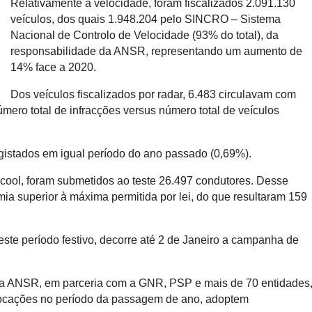
Relativamente à velocidade, foram fiscalizados 2.091.130
veículos, dos quais 1.948.204 pelo SINCRO – Sistema
Nacional de Controlo de Velocidade (93% do total), da
responsabilidade da ANSR, representando um aumento de
14% face a 2020.
Dos veículos fiscalizados por radar, 6.483 circulavam com
mero total de infracções versus número total de veículos
gistados em igual período do ano passado (0,69%).
lcool, foram submetidos ao teste 26.497 condutores. Desse
ia superior à máxima permitida por lei, do que resultaram 159
neste período festivo, decorre até 2 de Janeiro a campanha de
 a ANSR, em parceria com a GNR, PSP e mais de 70 entidades
locações no período da passagem de ano, adoptem