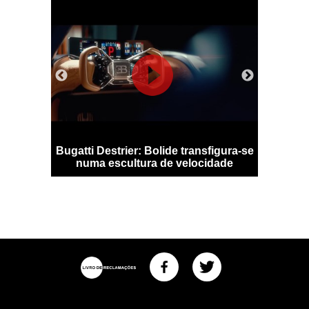
 bate
Bugatti Destrier: Bolide transfigura-se
Recorde
burgring
numa escultura de velocidade
e-Po