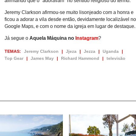
afirmando que o "adoravam" no sentido religioso do termo.
Jeremy Clarkson afirmou-se muito lisonjeado com a honra e
ficou a adorar a vila desde então, devidamente localizável n
Google Maps, e com o nome da igreja em lugar de destaque
Já segue o
Aquela Máquina no
Instagram
?
TEMAS:
Jeremy Clarkson
Jjeza
Jezza
Uganda
Top Gear
James May
Richard Hammond
televisão