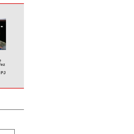
e
fez
 PJ