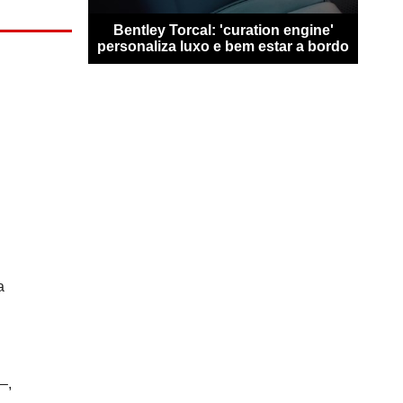
san Qashqai
Bentley Torcal: 'curation engine'
Bugat
0 km sem
personaliza luxo e bem estar a bordo
n
o
a
–,