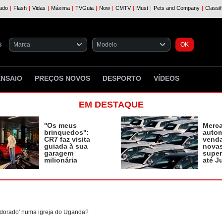
S
ENSAIO
PREÇOS NOVOS
DESPORTO
VÍDEOS
EM DESTAQUE
''Os meus
Merc
brinquedos'':
autom
CR7 faz visita
vend
guiada à sua
novas
garagem
supe
milionária
até J
adorado' numa igreja do Uganda?