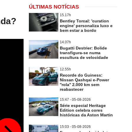
ÚLTIMAS NOTÍCIAS
15.17h
nda?
Bentley Torcal: 'curation
engine' personaliza luxo e
bem estar a bordo
14.07h
Bugatti Destrier: Bolide
transfigura-se numa
escultura de velocidade
12.55h
Recorde do Guiness:
Nissan Qashqai e-Power
''rola'' 2.000 km sem
reabastecer
15:47 - 05-08-2026
Série especial Heritage
Edition celebra cores
históricas da Aston Martin
15:03 - 05-08-2026