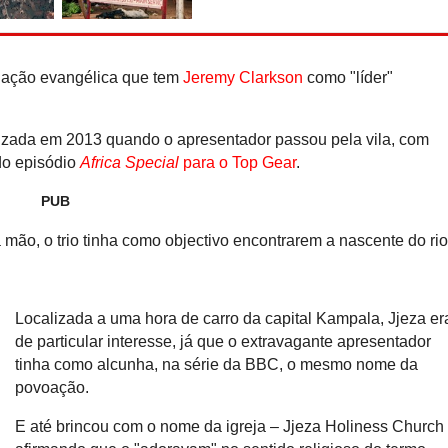
Recorde do Guiness: Nis
e-Power ''rola'' 2.00
reabastecer
gação evangélica que tem
Jeremy Clarkson
como "líder"
tizada em 2013 quando o apresentador passou pela vila, com
do episódio
Africa Special
para o Top Gear
.
PUB
mão, o trio tinha como objectivo encontrarem a nascente do ri
Localizada a uma hora de carro da capital Kampala, Jjeza er
de particular interesse, já que o extravagante apresentador
tinha como alcunha, na série da BBC, o mesmo nome da
povoação.
E até brincou com o nome da igreja – Jjeza Holiness Church 