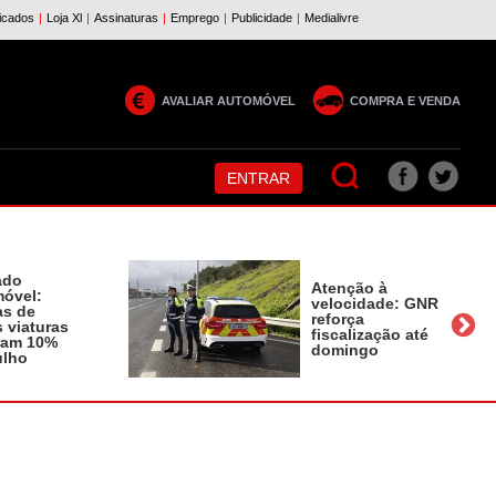
AVALIAR AUTOMÓVEL
COMPRA E VENDA
ENTRAR
ado
Atenção à
óvel:
velocidade: GNR
as de
reforça
 viaturas
fiscalização até
ram 10%
domingo
ulho