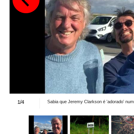
1
/
4
Sabia que Jeremy Clarkson é 'adorado' num