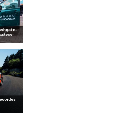
shqai e-
bastecer
recordes