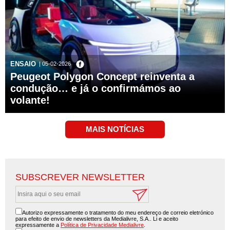
ENSAIO
| 05-02-2026
Peugeot Polygon Concept reinventa a
condução… e já o confirmámos ao
volante!
SUBSCREVER NEWSLETTER
Autorizo expressamente o tratamento do meu endereço de correio eletrónico
para efeito de envio de newsletters da Medialivre, S.A.. Li e aceito
expressamente a
Política de Privacidade Medialivre
.