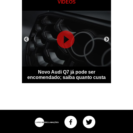
VÍDEOS
sfigura-se
Novo Audi Q7 já pode ser
Bentle
idade
encomendado; saiba quanto custa
personal