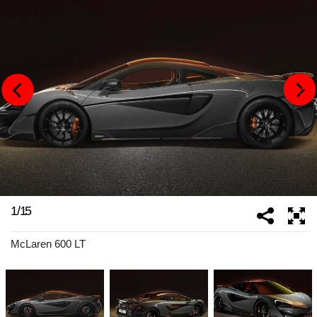
1
/
15
McLaren 600 LT