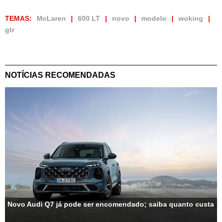
TEMAS:
McLaren
600 LT
novo
modelo
woking
gtr
NOTÍCIAS RECOMENDADAS
Novo Audi Q7 já pode ser encomendado; saiba quanto custa