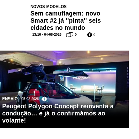
NOVOS MODELOS
Sem camuflagem: novo
Smart #2 já ''pinta'' seis
cidades no mundo
13:10 - 04-08-2026
0
0
ENSAIO
| 05-02-2026
Peugeot Polygon Concept reinventa a
condução… e já o confirmámos ao
volante!