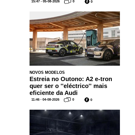
15:47 - 05-08-2026
0
0
NOVOS MODELOS
Estreia no Outono: A2 e-tron
quer ser o ''eléctrico'' mais
eficiente da Audi
11:46 - 04-08-2026
0
0