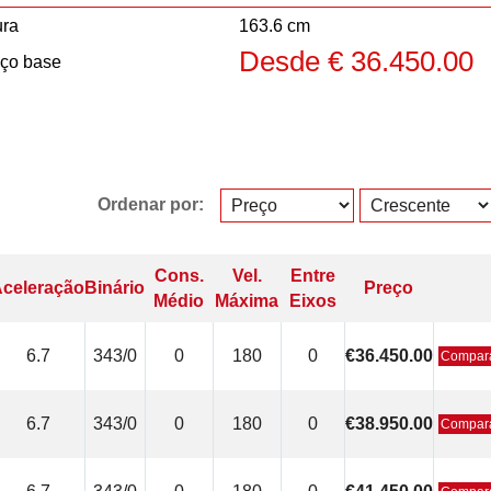
ura
163.6 cm
Desde € 36.450.00
ço base
Ordenar por:
Cons.
Vel.
Entre
celeração
Binário
Preço
Médio
Máxima
Eixos
6.7
343/0
0
180
0
€36.450.00
Compar
6.7
343/0
0
180
0
€38.950.00
Compar