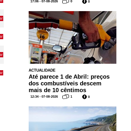
ar
17:06 - 07-08-2026
0
0
ar
ar
ar
ACTUALIDADE
ar
Até parece 1 de Abril: preços
dos combustíveis descem
mais de 10 cêntimos
12:34 - 07-08-2026
1
0