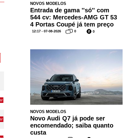
NOVOS MODELOS
Entrada de gama ''só'' com
544 cv: Mercedes-AMG GT 53
4 Portas Coupé já tem preço
12:17 - 07-08-2026
0
0
ar
NOVOS MODELOS
Novo Audi Q7 já pode ser
ar
encomendado; saiba quanto
custa