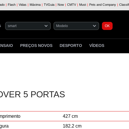
S
ENSAIO
PREÇOS NOVOS
DESPORTO
VÍDEOS
OVER 5 PORTAS
mprimento
427 cm
gura
182.2 cm