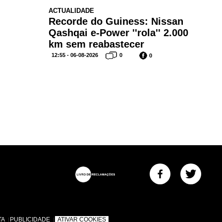
ACTUALIDADE
Recorde do Guiness: Nissan
Qashqai e-Power ''rola'' 2.000
km sem reabastecer
12:55 - 06-08-2026
0
0
TA
PUBLICIDADE
ATIVAR COOKIES