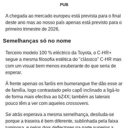
PUB
A chegada ao mercado europeu está prevista para o final
deste ano mas ao nosso país apenas está previsto para o
primeiro trimestre de 2026.
Semelhanças só no nome
Terceiro modelo 100 % eléctrico da Toyota, o C-HR+
segue a mesma filosofia estética do "clássico" C-HR mas
com um visual bem menos exuberante do que seria de
esperar.
À frente apenas os faróis em bumerangue lhe dão esse ar
de família, logo contrastado pelo capô inclinado a ligá-lo
de forma mais efectiva ao bZ4X; também as laterais
pouco têm a ver com aqueles
crossovers
.
Se atrás esperava a mesma semelhança, desiluda-se
porque a traseira é bem diferente, sublinhada pela faixa
luminosa, e pelos dois deflectores na parte superior a