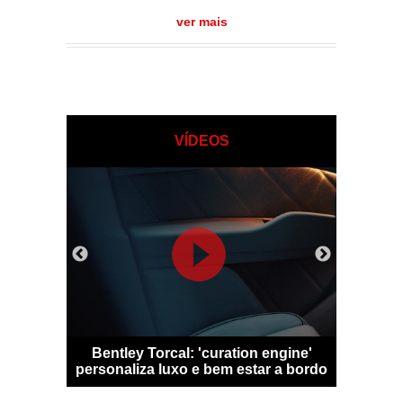
ver mais
VÍDEOS
 Qashqai
Bentley Torcal: 'curation engine'
Bugatti D
m sem
personaliza luxo e bem estar a bordo
numa