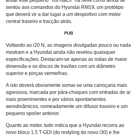
testar este pequeno "hot hatch" na neve como ainda se
sentou aos comandos do Hyundai RM19, um protótipo
que deverá vir a dar lugar a um desportivo com motor
central traseiro e tracção atrás.
PUB
Voltando ao i20 N, as imagens divulgadas pouco ou nada
mostram e a Hyundai ainda não revelou quaisquer
especificações. Destacam-se apenas as rodas de maior
dimensão e os discos de travões com um diâmetro
superior e pinças vermelhas.
A isto deverá obviamente somar-se uma carroçaria mais
agressiva, marcada por pára-choques com entradas de ar
mais proeminentes e por vários apontamentos
aerodinâmicos, nomeadamente um difusor traseiro e um
pequeno spoiler anterior.
Quanto ao motor, tudo indica que a Hyundai recorra ao
novo bloco 1.5 T-GDI (do restyling do novo i30) e lhe