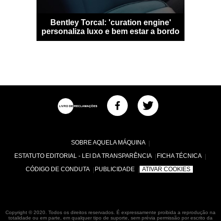
 Qashqai
Bentley Torcal: 'curation engine'
Bugatti D
m sem
personaliza luxo e bem estar a bordo
numa
SOBRE AQUELA MÁQUINA
ESTATUTO EDITORIAL - LEI DA TRANSPARÊNCIA
FICHA TÉCNICA
CÓDIGO DE CONDUTA
PUBLICIDADE
ATIVAR COOKIES
Copyright © 2020. Todos os direitos reservados. É expressamente proibida a reprodução na
totalidade ou em parte, em qualquer tipo de suporte, sem prévia permissão por escrito da