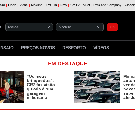
S
ENSAIO
PREÇOS NOVOS
DESPORTO
VÍDEOS
EM DESTAQUE
''Os meus
Merc
brinquedos'':
autom
CR7 faz visita
vend
guiada à sua
novas
garagem
supe
milionária
até J