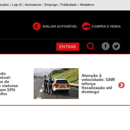
AVALIAR AUTOMÓVEL
COMPRA E VENDA
ENTRAR
ado
Atenção à
óvel:
velocidade: GNR
as de
reforça
 viaturas
fiscalização até
ram 10%
domingo
ulho