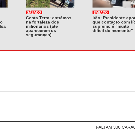
Costa Terra: entrámos
Irão: Presidente apo
do
na fortaleza dos
que contacto com lí
lsa
milionários (até
supremo é “muito
aparecerem os
difícil de momento”
seguranças)
FALTAM 300 CARA