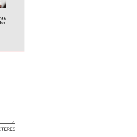
nta
der
CTERES