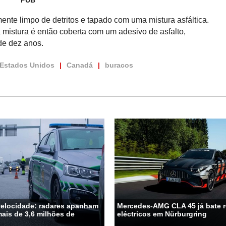
PUB
Hennessey Blackbird abdic
para o puro gozo ao 
mente limpo de detritos e tapado com uma mistura asfáltica.
 mistura é então coberta com um adesivo de asfalto,
de dez anos.
Estados Unidos
Canadá
buracos
velocidade: radares apanham
Mercedes-AMG CLA 45 já bate 
ais de 3,6 milhões de
eléctricos em Nürburgring