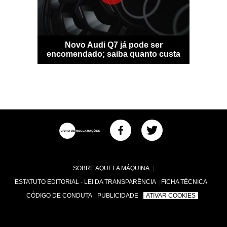
sfigura-se
Novo Audi Q7 já pode ser
Bentle
idade
encomendado; saiba quanto custa
personal
SOBRE AQUELA MÁQUINA
ESTATUTO EDITORIAL - LEI DA TRANSPARÊNCIA
FICHA TÉCNICA
CÓDIGO DE CONDUTA
PUBLICIDADE
ATIVAR COOKIES