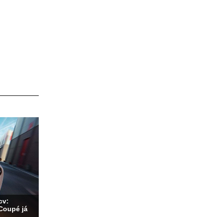
cv:
Coupé já