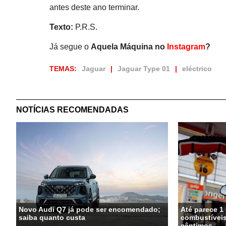
antes deste ano terminar.
Texto:
P.R.S.
Já segue o
Aquela Máquina no
Instagram
?
TEMAS:
Jaguar
Jaguar Type 01
eléctrico
NOTÍCIAS RECOMENDADAS
Novo Audi Q7 já pode ser encomendado;
Até parece 1 
saiba quanto custa
combustívei
cêntimos