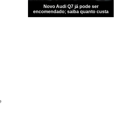
ransfigura-se
Novo Audi Q7 já pode ser
Ben
locidade
encomendado; saiba quanto custa
perso
e