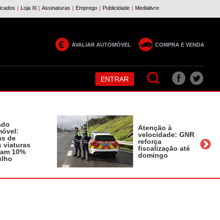
AVALIAR AUTOMÓVEL
COMPRA E VENDA
ENTRAR
ado
Atenção à
óvel:
velocidade: GNR
as de
reforça
 viaturas
fiscalização até
ram 10%
domingo
ulho