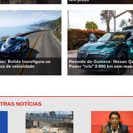
ier: Bolide transfigura-se
Recorde do Guiness: Nissan Qa
ra de velocidade
Power ''rola'' 2.000 km sem rea
TRAS NOTÍCIAS