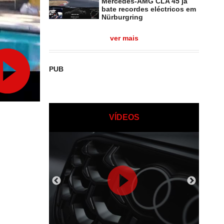
Mercedes-AMG CLA 45 já
bate recordes eléctricos em
Nürburgring
ver mais
PUB
VÍDEOS