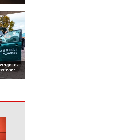
shqai e-
bastecer