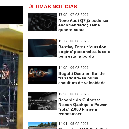
ÚLTIMAS NOTÍCIAS
17:05 - 07-08-2026
Novo Audi Q7 já pode ser
encomendado; saiba
quanto custa
15:17 - 06-08-2026
Bentley Torcal: 'curation
engine' personaliza luxo e
bem estar a bordo
14:05 - 06-08-2026
Bugatti Destrier: Bolide
transfigura-se numa
escultura de velocidade
12:53 - 06-08-2026
Recorde do Guiness:
Nissan Qashqai e-Power
''rola'' 2.000 km sem
reabastecer
14:01 - 05-08-2026