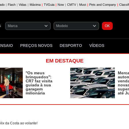
S
ENSAIO
PREÇOS NOVOS
DESPORTO
VÍDEOS
EM DESTAQUE
''Os meus
Merc
brinquedos'':
autom
CR7 faz visita
vend
guiada à sua
novas
garagem
supe
milionária
até J
ix da Costa ao volante!