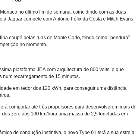
PUB
Bugatti Destrier: Bolide t
Mónaco no último fim de semana, coincidindo com as duas
numa escultura de ve
 a Jaguar compete com António Félix da Costa e Mitch Evans
berlina coupé pelas ruas de Monte Carlo, tendo como "pendura"
competição no momento.
ssima plataforma JEA com arquitectura de 800 volts, o que
os num recarregamento de 15 minutos.
cidade em redor dos 120 kWh, para conseguir uma distância
tros.
derá comportar até três propulsores para desenvolverem mais d
ar dos zero aos 100 km/hora uma massa de 2,5 toneladas em
âmica de condução instintiva, o novo Type 01 terá a sua estreia