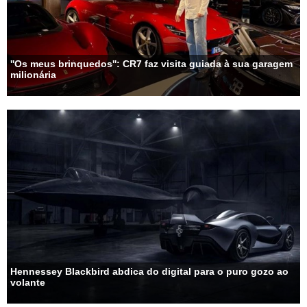
''Os meus brinquedos'': CR7 faz visita guiada à sua garagem
milionária
Hennessey Blackbird abdica do digital para o puro gozo ao
volante