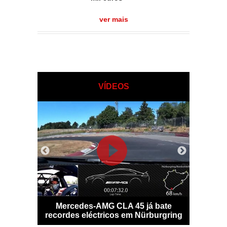
ver mais
VÍDEOS
o digital
Mercedes-AMG CLA 45 já bate
Potência
ante
recordes eléctricos em Nürburgring