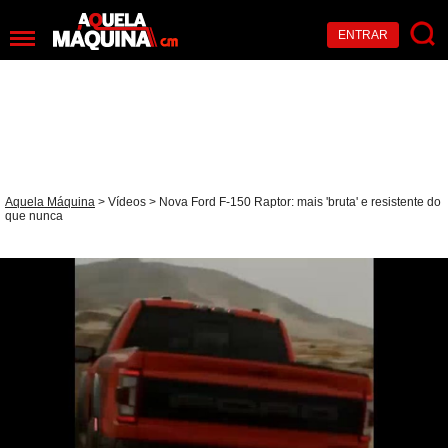
ENTRAR
Aquela Máquina
>
Vídeos
> Nova Ford F-150 Raptor: mais 'bruta' e resistente do
que nunca