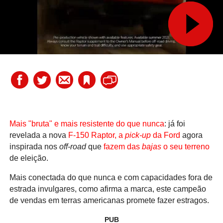
Mais "bruta" e mais resistente do que nunca
: já foi
revelada a nova
F-150 Raptor, a
pick-up
da Ford
agora
inspirada nos
off-road
que
fazem das
bajas
o seu terreno
de eleição.
Mais conectada do que nunca e com capacidades fora de
estrada invulgares, como afirma a marca, este campeão
de vendas em terras americanas promete fazer estragos.
PUB