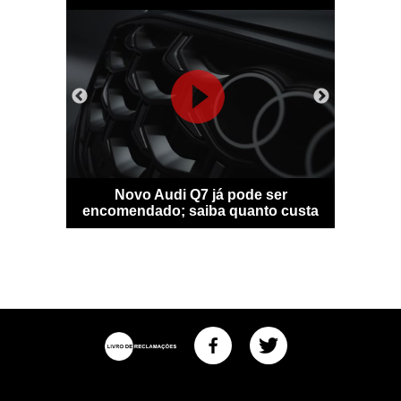
sfigura-se
Novo Audi Q7 já pode ser
Bentle
idade
encomendado; saiba quanto custa
personal