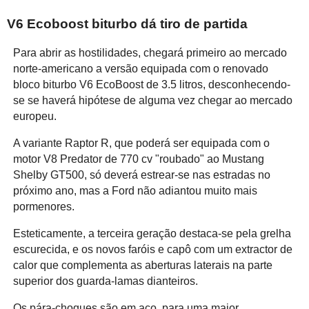
V6 Ecoboost biturbo dá tiro de partida
Para abrir as hostilidades, chegará primeiro ao mercado
norte-americano a versão equipada com o renovado
bloco biturbo V6 EcoBoost de 3.5 litros, desconhecendo-
se se haverá hipótese de alguma vez chegar ao mercado
europeu.
A variante Raptor R, que poderá ser equipada com o
motor V8 Predator de 770 cv "roubado" ao Mustang
Shelby GT500, só deverá estrear-se nas estradas no
próximo ano, mas a Ford não adiantou muito mais
pormenores.
Esteticamente, a terceira geração destaca-se pela grelha
escurecida, e os novos faróis e capô com um extractor de
calor que complementa as aberturas laterais na parte
superior dos guarda-lamas dianteiros.
Os pára-choques são em aço, para uma maior