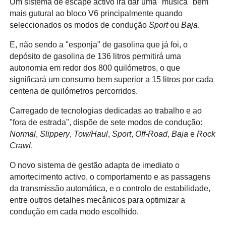
Um sistema de escape activo irá dar uma "música" bem
mais gutural ao bloco V6 principalmente quando
seleccionados os modos de condução
Sport
ou
Baja
.
E, não sendo a "esponja" de gasolina que já foi, o
depósito de gasolina de 136 litros permitirá uma
autonomia em redor dos 800 quilómetros, o que
significará um consumo bem superior a 15 litros por cada
centena de quilómetros percorridos.
Carregado de tecnologias dedicadas ao trabalho e ao
"fora de estrada", dispõe de sete modos de condução:
Normal
,
Slippery
,
Tow/Haul
,
Sport
,
Off-Road
,
Baja
e
Rock
Crawl
.
O novo sistema de gestão adapta de imediato o
amortecimento activo, o comportamento e as passagens
da transmissão automática, e o controlo de estabilidade,
entre outros detalhes mecânicos para optimizar a
condução em cada modo escolhido.