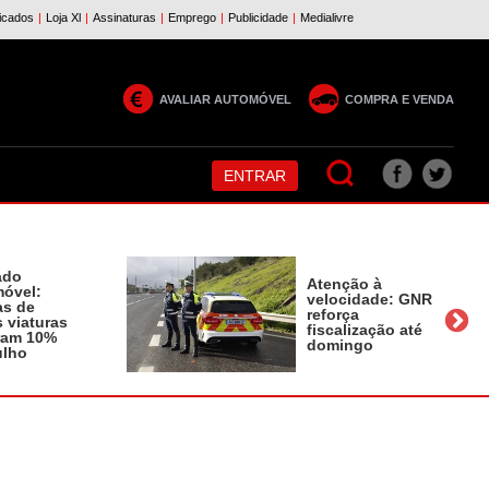
AVALIAR AUTOMÓVEL
COMPRA E VENDA
ENTRAR
ado
Atenção à
óvel:
velocidade: GNR
as de
reforça
 viaturas
fiscalização até
ram 10%
domingo
ulho