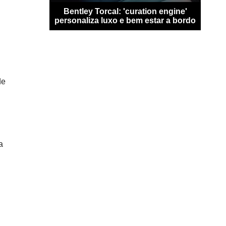
san Qashqai
Bentley Torcal: 'curation engine'
Bugat
0 km sem
personaliza luxo e bem estar a bordo
n
de
a