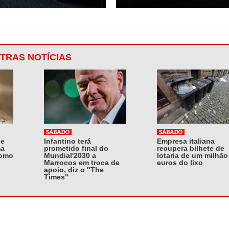
TRAS NOTÍCIAS
 e
Infantino terá
Empresa italiana
ma
prometido final do
recupera bilhete de
como
Mundial'2030 a
lotaria de um milhão
Marrocos em troca de
euros do lixo
apoio, diz o "The
Times"