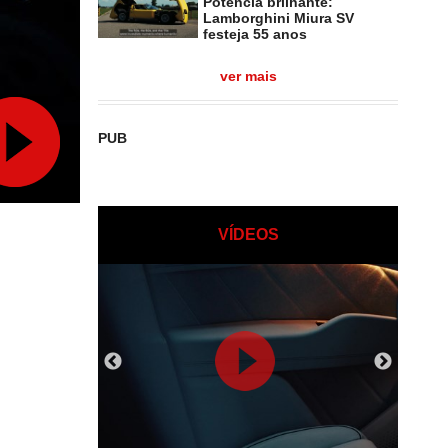
Potência brilhante:
Lamborghini Miura SV
festeja 55 anos
ver mais
PUB
VÍDEOS