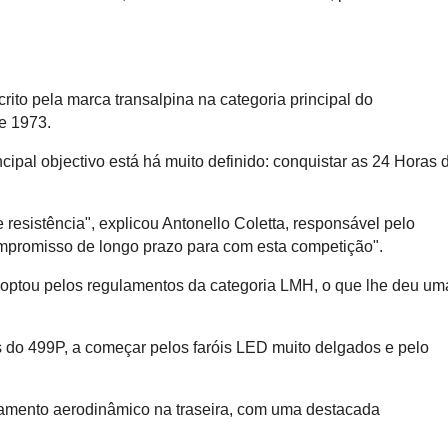
Recorde do Guiness: Nis
e-Power ''rola'' 2.00
reabastecer
crito pela marca transalpina na categoria principal do
e 1973.
ncipal objectivo está há muito definido: conquistar as 24 Horas 
 resistência", explicou Antonello Coletta, responsável pelo
ompromisso de longo prazo para com esta competição".
ri optou pelos regulamentos da categoria LMH, o que lhe deu um
s do 499P, a começar pelos faróis LED muito delgados e pelo
ratamento aerodinâmico na traseira, com uma destacada