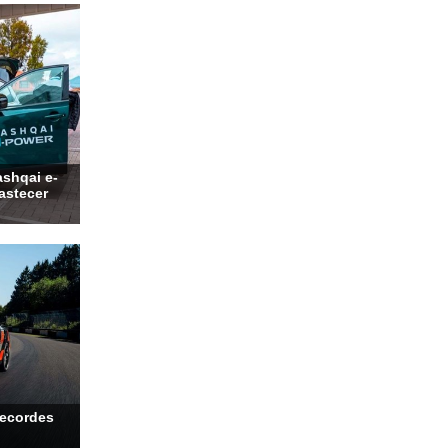
shqai e-
bastecer
recordes