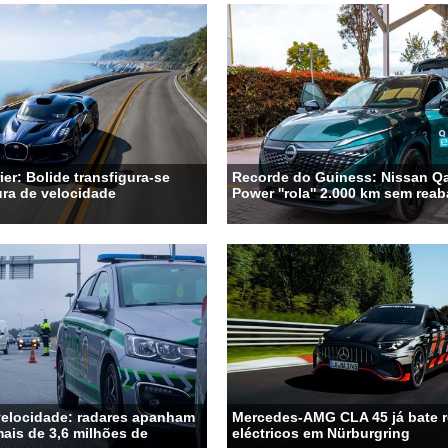
ier: Bolide transfigura-se
Recorde do Guiness: Nissan Qa
ra de velocidade
Power ''rola'' 2.000 km sem rea
velocidade: radares apanham
Mercedes-AMG CLA 45 já bate 
ais de 3,6 milhões de
eléctricos em Nürburgring