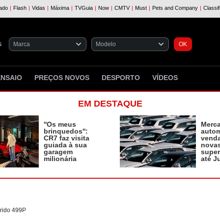
S
ENSAIO
PREÇOS NOVOS
DESPORTO
VÍDEOS
EM DESTAQUE
''Os meus
Merc
brinquedos'':
autom
CR7 faz visita
vend
guiada à sua
novas
garagem
supe
milionária
até J
brido 499P