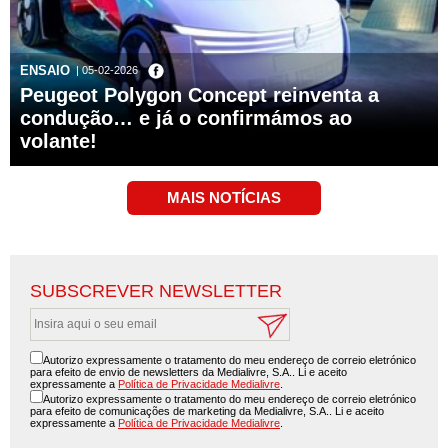
ENSAIO
| 05-02-2026
Peugeot Polygon Concept reinventa a
condução… e já o confirmámos ao
volante!
SUBSCREVER NEWSLETTER
Autorizo expressamente o tratamento do meu endereço de correio eletrónico
para efeito de envio de newsletters da Medialivre, S.A.. Li e aceito
expressamente a
Política de Privacidade Medialivre
.
Autorizo expressamente o tratamento do meu endereço de correio eletrónico
para efeito de comunicações de marketing da Medialivre, S.A.. Li e aceito
expressamente a
Política de Privacidade Medialivre
.