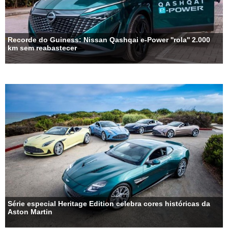
Recorde do Guiness: Nissan Qashqai e-Power ''rola'' 2.000
km sem reabastecer
Série especial Heritage Edition celebra cores históricas da
Aston Martin