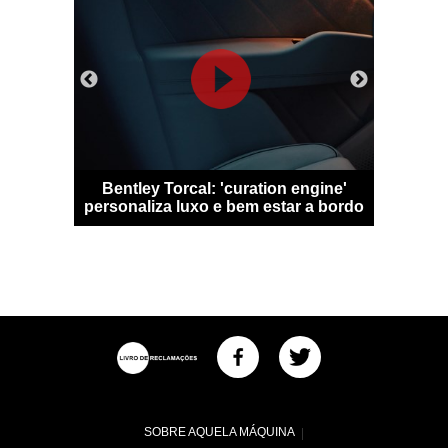
 Qashqai
Bentley Torcal: 'curation engine'
Bugatti D
m sem
personaliza luxo e bem estar a bordo
numa
SOBRE AQUELA MÁQUINA