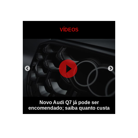
VÍDEOS
sfigura-se
Novo Audi Q7 já pode ser
Bentle
idade
encomendado; saiba quanto custa
personal