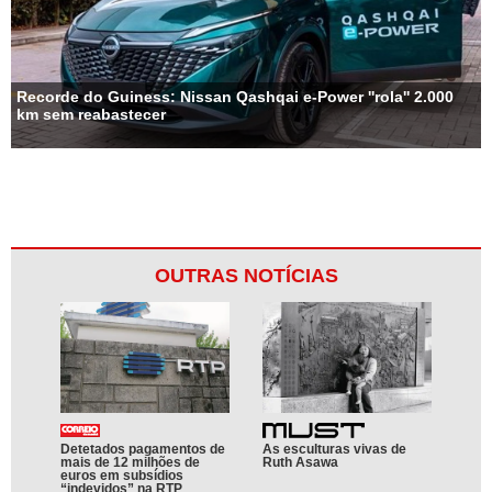
Recorde do Guiness: Nissan Qashqai e-Power ''rola'' 2.000
km sem reabastecer
OUTRAS NOTÍCIAS
Detetados pagamentos de
As esculturas vivas de
mais de 12 milhões de
Ruth Asawa
euros em subsídios
“indevidos” na RTP