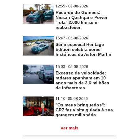
12:55 - 06-08-2026
Recorde do Guiness:
Nissan Qashqai e-Power
''rola'' 2.000 km sem
reabastecer
15:47 - 05-08-2026
Série especial Heritage
Edition celebra cores
históricas da Aston Martin
15:03 - 05-08-2026
Excesso de velocidade:
radares apanham em 10
anos mais de 3,6 milhões
de infractores
11:43 - 05-08-2026
''Os meus brinquedos'':
CR7 faz visita guiada à sua
garagem milionária
ver mais