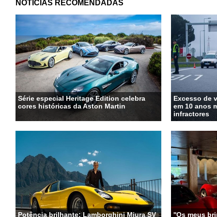
NOTÍCIAS RECOMENDADAS
Série especial Heritage Edition celebra
Excesso de 
cores históricas da Aston Martin
em 10 anos m
infractores
Potência brilhante: Lamborghini Miura SV
''Os meus bri