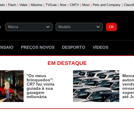
S
ENSAIO
PREÇOS NOVOS
DESPORTO
VÍDEOS
EM DESTAQUE
''Os meus
Merc
brinquedos'':
autom
CR7 faz visita
vend
guiada à sua
novas
garagem
supe
milionária
até J