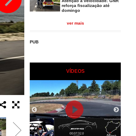
Atenção à velocidade: GNR
reforça fiscalização até
domingo
ver mais
PUB
VÍDEOS