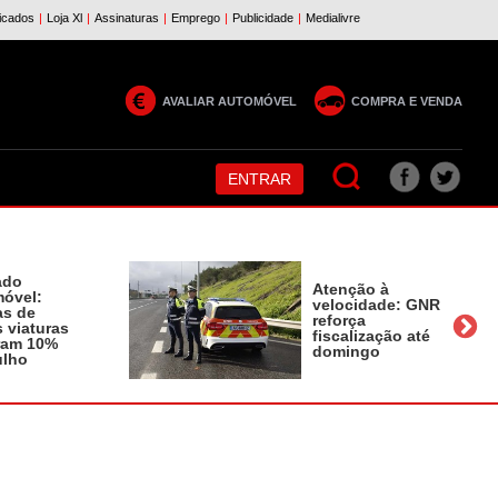
AVALIAR AUTOMÓVEL
COMPRA E VENDA
ENTRAR
ado
Atenção à
óvel:
velocidade: GNR
as de
reforça
 viaturas
fiscalização até
ram 10%
domingo
ulho