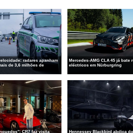
velocidade: radares apanham
Mercedes-AMG CLA 45 já bate 
ais de 3,6 milhões de
eléctricos em Nürburgring
nquedos'': CR7 faz visita
Hennessey Blackbird abdica do 