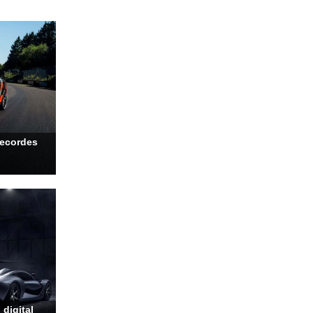
recordes
digital