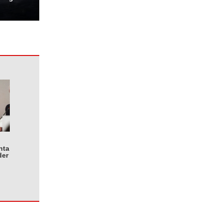
nta
der