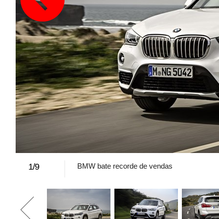
1
/
9
BMW bate recorde de vendas