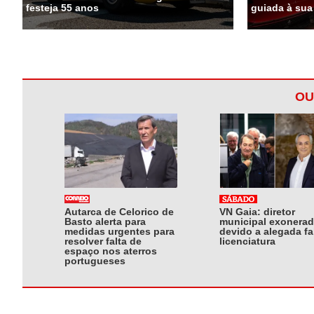
festeja 55 anos
guiada à sua
OU
Autarca de Celorico de
VN Gaia: diretor
Basto alerta para
municipal exonera
medidas urgentes para
devido a alegada fa
resolver falta de
licenciatura
espaço nos aterros
portugueses