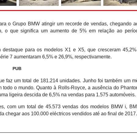
Hennessey Blackbird abdic
para o puro gozo ao 
para o Grupo BMW atingir um recorde de vendas, chegando a
o, o que significa um aumento de 5% em relação ao perío
 destaque para os modelos X1 e X5, que cresceram 45,2%
 série 7 aumentaram 6,5% e 26,9%, respectivamente.
PUB
ue faz um total de 181.214 unidades. Junho foi também um m
m todo o mundo. Quanto à Rolls-Royce, a ausência do Phanto
 uma ligeira descida de 6,5% na vendas para 1.575 automóveis.
lares, com um total de 45.573 vendas dos modelos BMW i, B
da chegar aos 100.000 eléctricos vendidos até ao final de 2017