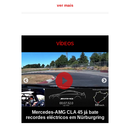
ver mais
VÍDEOS
o digital
Mercedes-AMG CLA 45 já bate
Potência
ante
recordes eléctricos em Nürburgring