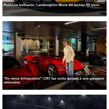
Potência brilhante: Lamborghini Miura SV festeja 55 anos
''Os meus brinquedos'': CR7 faz visita guiada à sua garagem
milionária