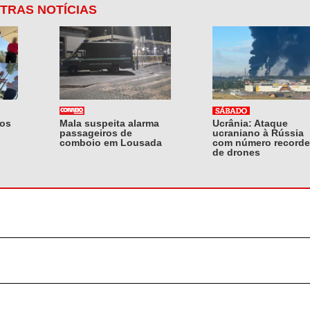
TRAS NOTÍCIAS
mos
Mala suspeita alarma
Ucrânia: Ataque
passageiros de
ucraniano à Rússia
comboio em Lousada
com número recorde
de drones