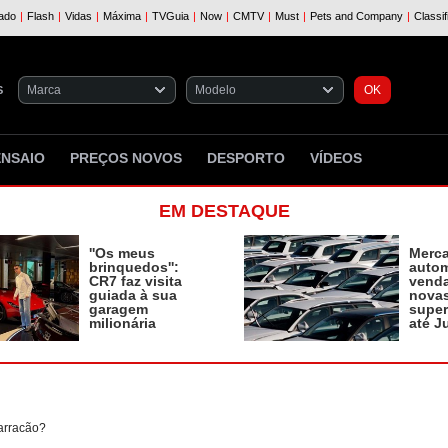
S
ENSAIO
PREÇOS NOVOS
DESPORTO
VÍDEOS
EM DESTAQUE
''Os meus
Merc
brinquedos'':
autom
CR7 faz visita
vend
guiada à sua
novas
garagem
supe
milionária
até J
arracão?