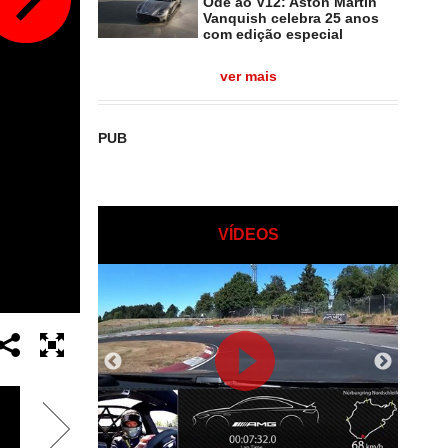
Ode ao V12: Aston Martin
Vanquish celebra 25 anos
com edição especial
ver mais
PUB
VÍDEOS