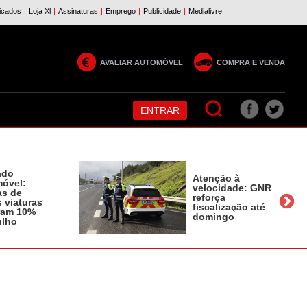
AVALIAR AUTOMÓVEL
COMPRA E VENDA
ENTRAR
ado
Atenção à
óvel:
velocidade: GNR
as de
reforça
 viaturas
fiscalização até
ram 10%
domingo
ulho