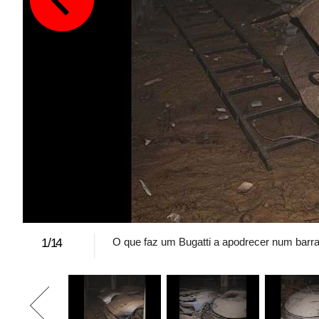
1
/
14
O que faz um Bugatti a apodrecer num barr