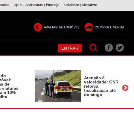
AVALIAR AUTOMÓVEL
COMPRA E VENDA
ENTRAR
ado
Atenção à
óvel:
velocidade: GNR
as de
reforça
 viaturas
fiscalização até
ram 10%
domingo
ulho