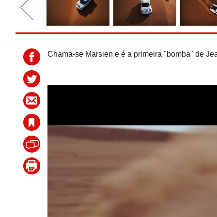
Chama-se Marsien e é a primeira "bomba" de Jea