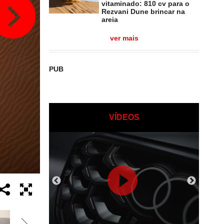
vitaminado: 810 cv para o
Rezvani Dune brincar na
areia
ver mais
PUB
VÍDEOS