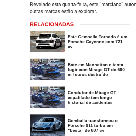
Revelado esta quarta-feira, este "marciano" au
outras marcas estão a explorar.
RELACIONADAS
Este Gemballa Tornado é um
Porsche Cayenne com 721
cv
Bate em Manhattan e tenta
fugir com Mirage GT de 690
mil euros destruído
Condutor de Mirage GT
espatifado tem longo
historial de acidentes
Gemballa transformou o
Porsche 911 turbo em
“besta” de 807 cv