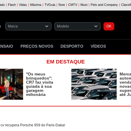
S
ENSAIO
PREÇOS NOVOS
DESPORTO
VÍDEOS
EM DESTAQUE
''Os meus
Merc
brinquedos'':
autom
CR7 faz visita
vend
guiada à sua
novas
garagem
supe
milionária
até J
cv recupera Porsche 959 do Paris-Dakar