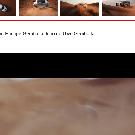
Bugatti Destrier: Bolide t
numa escultura de ve
n-Phillipe Gemballa, filho de Uwe Gemballa.