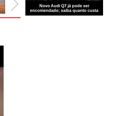
ransfigura-se
Novo Audi Q7 já pode ser
Ben
locidade
encomendado; saiba quanto custa
perso