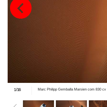
1
/
16
Marc Philipp Gemballa Marsien com 830 cv