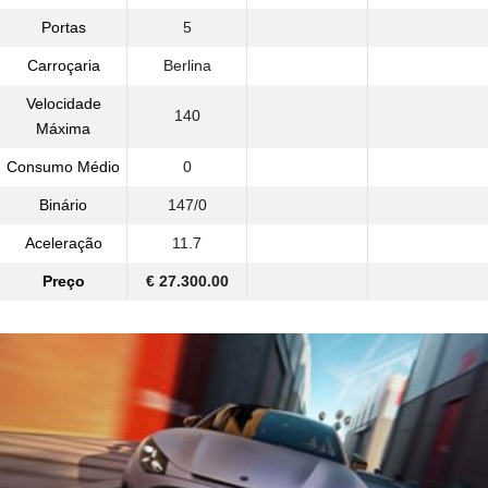
Portas
5
Carroçaria
Berlina
Velocidade
140
Máxima
Consumo Médio
0
Binário
147/0
Aceleração
11.7
Preço
€ 27.300.00