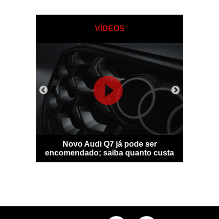
VÍDEOS
sfigura-se
Novo Audi Q7 já pode ser
Bentle
idade
encomendado; saiba quanto custa
personal