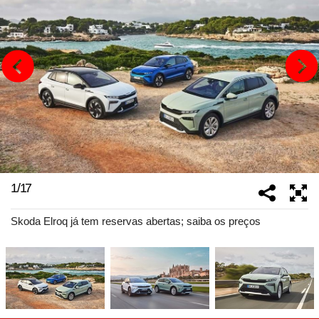
1
/
17
Skoda Elroq já tem reservas abertas; saiba os preços