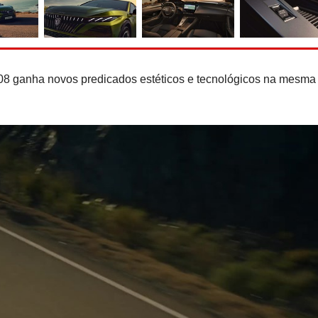
Hennessey Blackbird abdic
para o puro gozo ao 
408 ganha novos predicados estéticos e tecnológicos na mesma