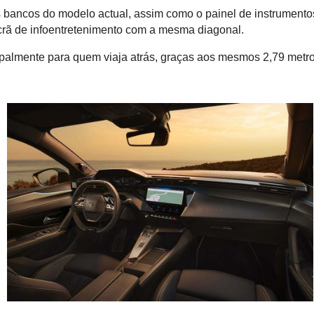
 bancos do modelo actual, assim como o painel de instrumento
crã de infoentretenimento com a mesma diagonal.
ipalmente para quem viaja atrás, graças aos mesmos 2,79 metr