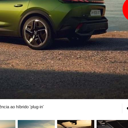
cia ao híbrido 'plug-in'