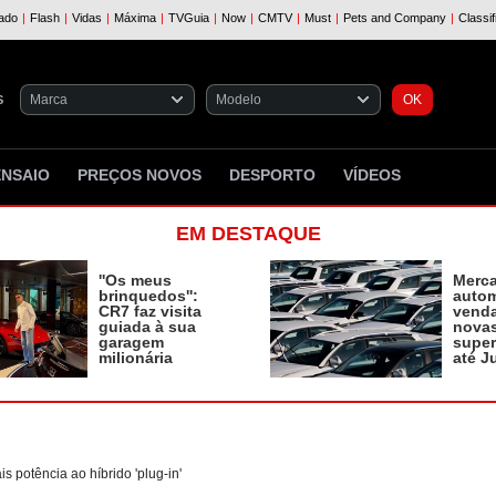
S
ENSAIO
PREÇOS NOVOS
DESPORTO
VÍDEOS
EM DESTAQUE
''Os meus
Merc
brinquedos'':
autom
CR7 faz visita
vend
guiada à sua
novas
garagem
supe
milionária
até J
 potência ao híbrido 'plug-in'