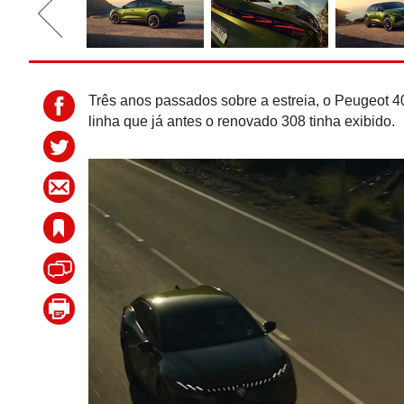
Três anos passados sobre a estreia, o Peugeot 
linha que já antes o renovado 308 tinha exibido.