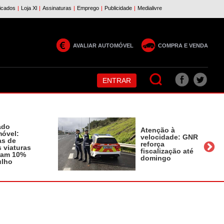
AVALIAR AUTOMÓVEL
COMPRA E VENDA
ENTRAR
ado
Atenção à
óvel:
velocidade: GNR
as de
reforça
 viaturas
fiscalização até
ram 10%
domingo
ulho