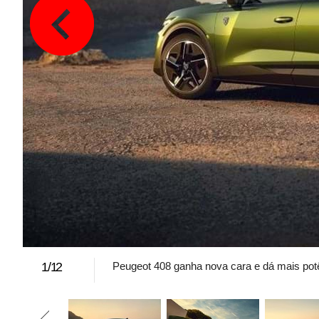
1
/
12
Peugeot 408 ganha nova cara e dá mais potên