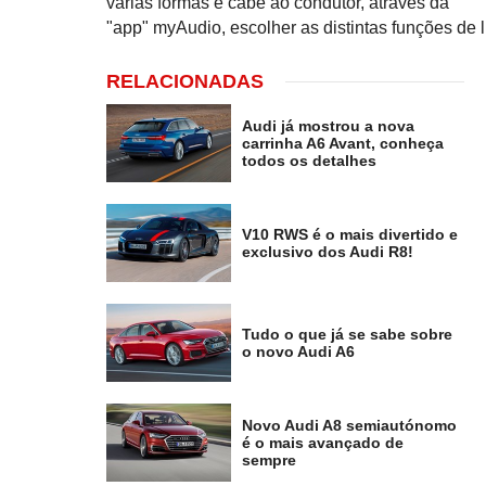
várias formas e cabe ao condutor, através da
"app" myAudio, escolher as distintas funções de 
RELACIONADAS
Audi já mostrou a nova
carrinha A6 Avant, conheça
todos os detalhes
V10 RWS é o mais divertido e
exclusivo dos Audi R8!
Tudo o que já se sabe sobre
o novo Audi A6
Novo Audi A8 semiautónomo
é o mais avançado de
sempre