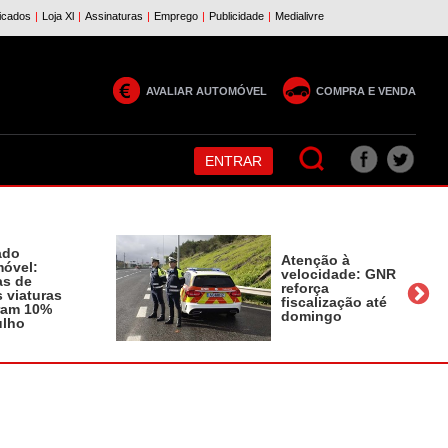
AVALIAR AUTOMÓVEL
COMPRA E VENDA
ENTRAR
ado
Atenção à
óvel:
velocidade: GNR
as de
reforça
 viaturas
fiscalização até
ram 10%
domingo
ulho