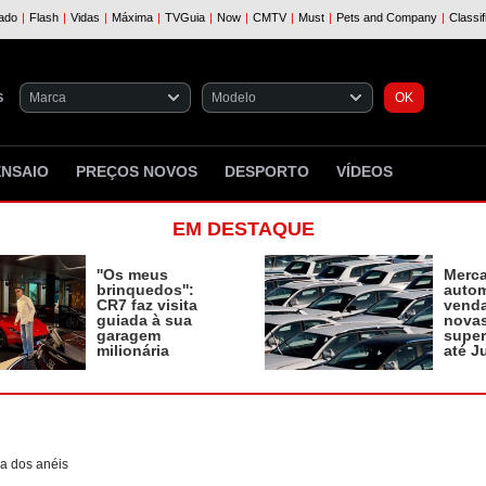
S
ENSAIO
PREÇOS NOVOS
DESPORTO
VÍDEOS
EM DESTAQUE
''Os meus
Merc
brinquedos'':
autom
CR7 faz visita
vend
guiada à sua
novas
garagem
supe
milionária
até J
a dos anéis