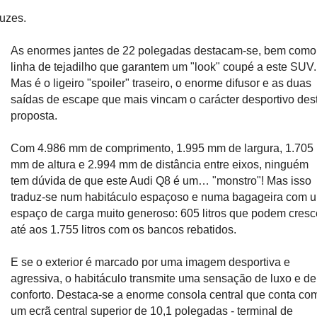
luzes.
As enormes jantes de 22 polegadas destacam-se, bem como
linha de tejadilho que garantem um "look" coupé a este SUV.
Mas é o ligeiro "spoiler" traseiro, o enorme difusor e as duas
saídas de escape que mais vincam o carácter desportivo des
proposta.
Com 4.986 mm de comprimento, 1.995 mm de largura, 1.705
mm de altura e 2.994 mm de distância entre eixos, ninguém
tem dúvida de que este Audi Q8 é um… "monstro"! Mas isso
traduz-se num habitáculo espaçoso e numa bagageira com 
espaço de carga muito generoso: 605 litros que podem cresc
até aos 1.755 litros com os bancos rebatidos.
E se o exterior é marcado por uma imagem desportiva e
agressiva, o habitáculo transmite uma sensação de luxo e de
conforto. Destaca-se a enorme consola central que conta co
um ecrã central superior de 10,1 polegadas - terminal de