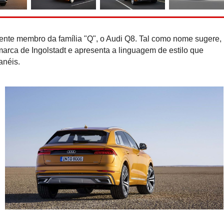
Hennessey Blackbird abdic
para o puro gozo ao 
ente membro da família "Q", o Audi Q8. Tal como nome sugere,
arca de Ingolstadt e apresenta a linguagem de estilo que
anéis.