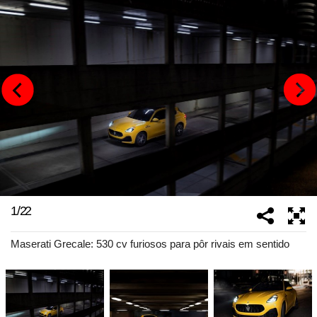
1
/
22
Maserati Grecale: 530 cv furiosos para pôr rivais em sentido