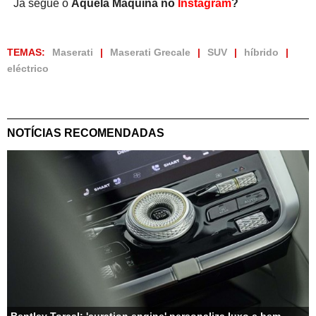
Já segue o
Aquela Máquina no
Instagram
?
TEMAS:
Maserati
Maserati Grecale
SUV
híbrido
eléctrico
NOTÍCIAS RECOMENDADAS
Bentley Torcal: 'curation engine' personaliza luxo e bem