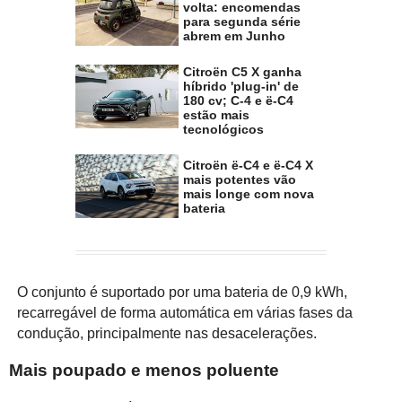
volta: encomendas
para segunda série
abrem em Junho
Citroën C5 X ganha
híbrido 'plug-in' de
180 cv; C-4 e ë-C4
estão mais
tecnológicos
Citroën ë-C4 e ë-C4 X
mais potentes vão
mais longe com nova
bateria
O conjunto é suportado por uma bateria de 0,9 kWh,
recarregável de forma automática em várias fases da
condução, principalmente nas desacelerações.
Mais poupado e menos poluente