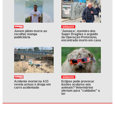
Jovem piloto morre ao
'Jamaica', membro dos
recolher manga
Super Dragões e arguido
publicitária
da Operação Pretoriano,
encontrado morto em casa
Acidente mortal na A33
Eclipse pode provocar
revela armas e droga em
lesões oculares nos
carro acidentado
animais? Veterinários
alertam para "cuidados" a
ter