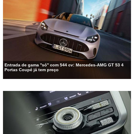
Entrada de gama ''só'' com 544 cv: Mercedes-AMG GT 53 4
Portas Coupé já tem preço