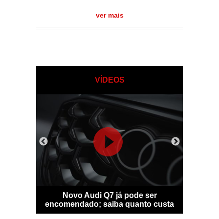
ver mais
VÍDEOS
sfigura-se
Novo Audi Q7 já pode ser
Bentle
idade
encomendado; saiba quanto custa
personal