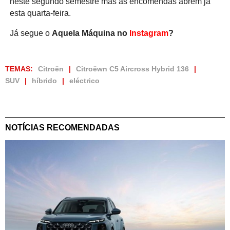
neste segundo semestre mas as encomendas abrem já
esta quarta-feira.
Já segue o
Aquela Máquina no
Instagram
?
TEMAS:
Citroën
Citroëwn C5 Aircross Hybrid 136
SUV
híbrido
eléctrico
NOTÍCIAS RECOMENDADAS