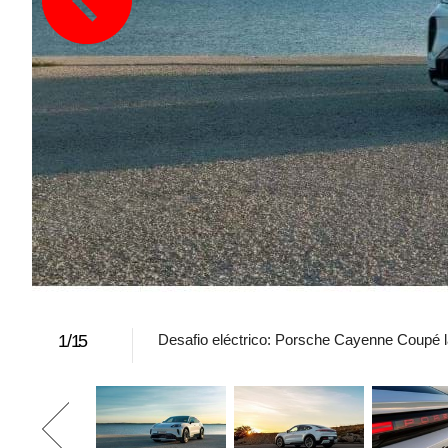
1
/
15
Desafio eléctrico: Porsche Cayenne Coupé 