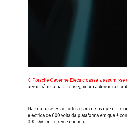
O Porsche Cayenne Electric passa a assumir-s
aerodinâmica para conseguir um autonomia comb
Na sua base estão todos os recursos que o "irmã
eléctrica de 800 volts da plataforma em que é c
390 kW em corrente contínua.