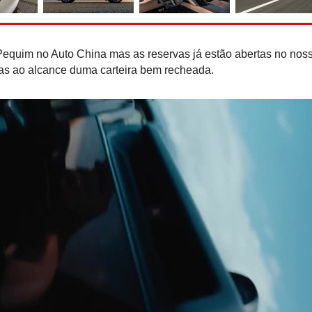
Mercedes-AMG CLA 45
recordes eléctricos em 
 Pequim no Auto China mas as reservas já estão abertas no nos
nas ao alcance duma carteira bem recheada.