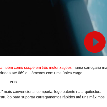
e também como
coupé
em três motorizações
, numa carroçaria ma
inada até 669 quilómetros com uma única carga.
PUB
o" mais convencional comporta, logo patente na arquitectura
onstruído para suportar carregamentos rápidos até uns máximos