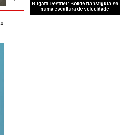
 já bate
Bugatti Destrier: Bolide transfigura-se
Recor
Nürburgring
numa escultura de velocidade
e
so