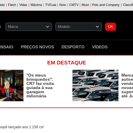
S
ENSAIO
PREÇOS NOVOS
DESPORTO
VÍDEOS
EM DESTAQUE
''Os meus
Merc
brinquedos'':
autom
CR7 faz visita
vend
guiada à sua
novas
garagem
supe
milionária
até J
oupé lançado aos 1.156 cv!