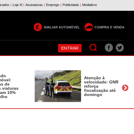
AVALIAR AUTOMÓVEL
COMPRA E VENDA
ENTRAR
ado
Atenção à
óvel:
velocidade: GNR
as de
reforça
 viaturas
fiscalização até
ram 10%
domingo
ulho