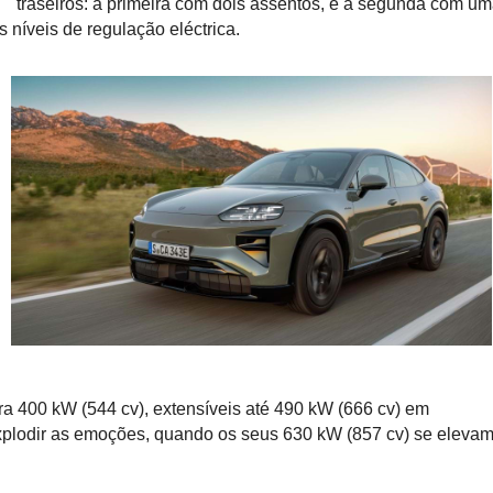
traseiros: a primeira com dois assentos, e a segunda com u
níveis de regulação eléctrica.
a 400 kW (544 cv), extensíveis até 490 kW (666 cv) em
lodir as emoções, quando os seus 630 kW (857 cv) se eleva