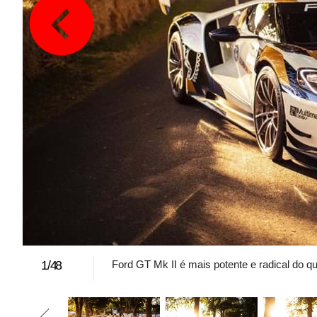
1
/
48
Ford GT Mk II é mais potente e radical do 