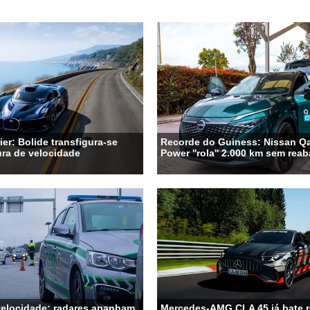
ier: Bolide transfigura-se
Recorde do Guiness: Nissan Qa
ra de velocidade
Power ''rola'' 2.000 km sem rea
velocidade: radares apanham
Mercedes-AMG CLA 45 já bate 