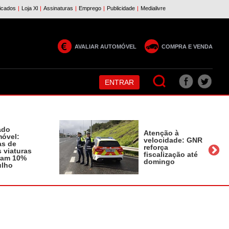
AVALIAR AUTOMÓVEL
COMPRA E VENDA
ENTRAR
ado
Atenção à
óvel:
velocidade: GNR
as de
reforça
 viaturas
fiscalização até
ram 10%
domingo
ulho