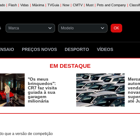
S
ENSAIO
PREÇOS NOVOS
DESPORTO
VÍDEOS
EM DESTAQUE
''Os meus
Merc
brinquedos'':
autom
CR7 faz visita
vend
guiada à sua
novas
garagem
supe
milionária
até J
l do que a versão de competição