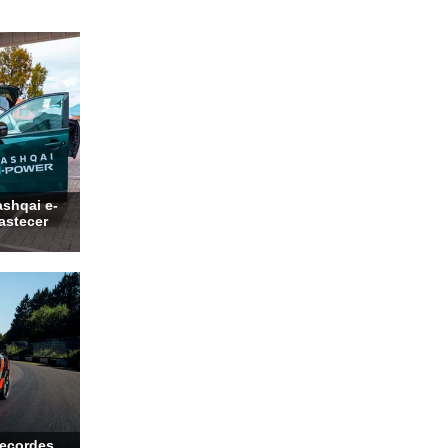
shqai e-
bastecer
recordes