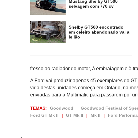
Mustang Shelby GT500
selvagem com 770 cv
Shelby GT500 encontrado
em celeiro abandonado vai a
leilão
fresco ao radiador do motor, à embraiagem e à t
A Ford vai produzir apenas 45 exemplares do GT
vida destas unidades começa em Ontario, na me
enviadas para a Multimatic para passarem por um
TEMAS:
Goodwood
Goodwood Festival of Spe
Ford GT Mk II
GT Mk II
Mk II
Ford Perform