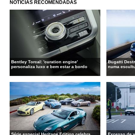
NOTÍCIAS RECOMENDADAS
Bentley Torcal: 'curation engine'
Bugatti Destr
personaliza luxo e bem estar a bordo
numa escultu
Série especial Heritage Edition celebra
Excesso de 