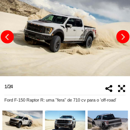
1
/
24
Ford F-150 Raptor R: uma ''fera'' de 710 cv para o 'off-road'