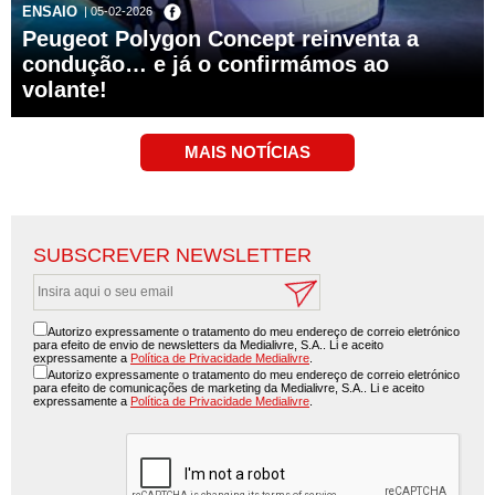
ENSAIO
| 05-02-2026
Peugeot Polygon Concept reinventa a
condução… e já o confirmámos ao
volante!
SUBSCREVER NEWSLETTER
Autorizo expressamente o tratamento do meu endereço de correio eletrónico
para efeito de envio de newsletters da Medialivre, S.A.. Li e aceito
expressamente a
Política de Privacidade Medialivre
.
Autorizo expressamente o tratamento do meu endereço de correio eletrónico
para efeito de comunicações de marketing da Medialivre, S.A.. Li e aceito
expressamente a
Política de Privacidade Medialivre
.