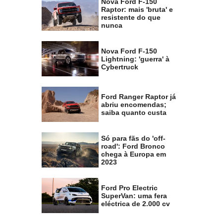
Nova Ford F-150
Raptor: mais 'bruta' e
resistente do que
nunca
Nova Ford F-150
Lightning: 'guerra' à
Cybertruck
Ford Ranger Raptor já
abriu encomendas;
saiba quanto custa
Só para fãs do 'off-
road': Ford Bronco
chega à Europa em
2023
Ford Pro Electric
SuperVan: uma fera
eléctrica de 2.000 cv