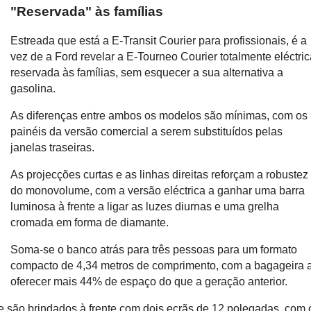
"Reservada" às famílias
Estreada que está a E-Transit Courier para profissionais, é a
vez de a Ford revelar a E-Tourneo Courier totalmente eléctric
reservada às famílias, sem esquecer a sua alternativa a
gasolina.
As diferenças entre ambos os modelos são mínimas, com os
painéis da versão comercial a serem substituídos pelas
janelas traseiras.
As projecções curtas e as linhas direitas reforçam a robustez
do monovolume, com a versão eléctrica a ganhar uma barra
luminosa à frente a ligar as luzes diurnas e uma grelha
cromada em forma de diamante.
Soma-se o banco atrás para três pessoas para um formato
compacto de 4,34 metros de comprimento, com a bagageira 
oferecer mais 44% de espaço do que a geração anterior.
e são brindados à frente com dois ecrãs de 12 polegadas, com 