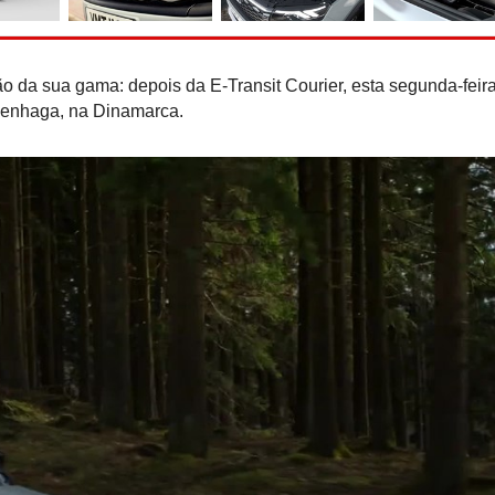
Recorde do Guiness: Nis
e-Power ''rola'' 2.00
reabastecer
ção da sua gama: depois da E-Transit Courier, esta segunda-feir
openhaga, na Dinamarca.