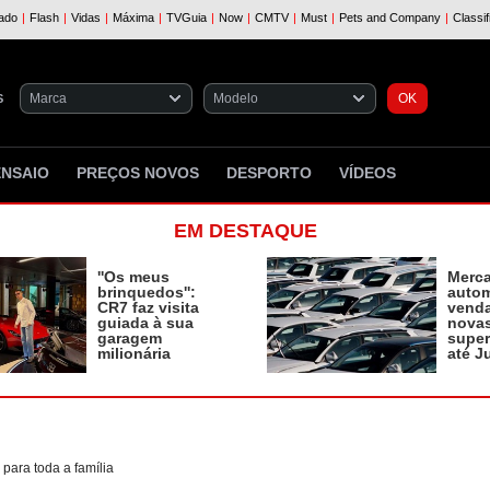
S
ENSAIO
PREÇOS NOVOS
DESPORTO
VÍDEOS
EM DESTAQUE
''Os meus
Merc
brinquedos'':
autom
CR7 faz visita
vend
guiada à sua
novas
garagem
supe
milionária
até J
para toda a família