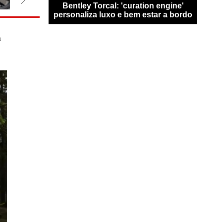
san Qashqai
Bentley Torcal: 'curation engine'
Bugat
0 km sem
personaliza luxo e bem estar a bordo
n
a