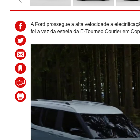
A Ford prossegue a alta velocidade a electrifica
foi a vez da estreia da E-Tourneo Courier em C