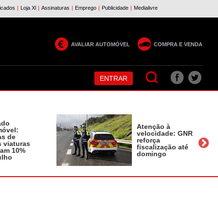
AVALIAR AUTOMÓVEL
COMPRA E VENDA
ENTRAR
ado
Atenção à
óvel:
velocidade: GNR
as de
reforça
 viaturas
fiscalização até
ram 10%
domingo
ulho