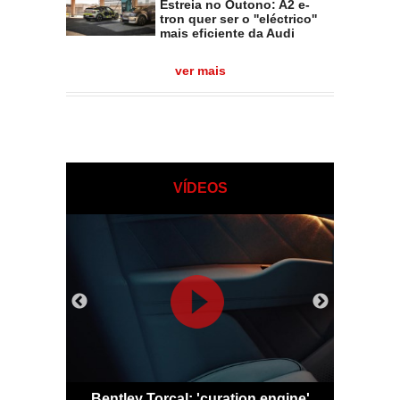
Estreia no Outono: A2 e-
tron quer ser o ''eléctrico''
mais eficiente da Audi
ver mais
VÍDEOS
 Qashqai
Bentley Torcal: 'curation engine'
Bugatti D