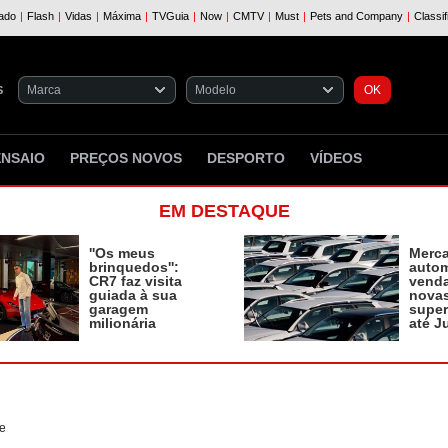
S
ENSAIO
PREÇOS NOVOS
DESPORTO
VÍDEOS
EM DESTAQUE
''Os meus
Merc
brinquedos'':
autom
CR7 faz visita
vend
guiada à sua
novas
garagem
supe
milionária
até J
e