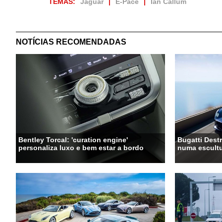
TEMAS:
Jaguar
E-Pace
Ian Callum
NOTÍCIAS RECOMENDADAS
Bentley Torcal: 'curation engine'
Bugatti Destr
personaliza luxo e bem estar a bordo
numa escultu