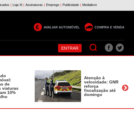
AVALIAR AUTOMÓVEL
COMPRA E VENDA
ENTRAR
ado
Atenção à
óvel:
velocidade: GNR
as de
reforça
 viaturas
fiscalização até
ram 10%
domingo
ulho