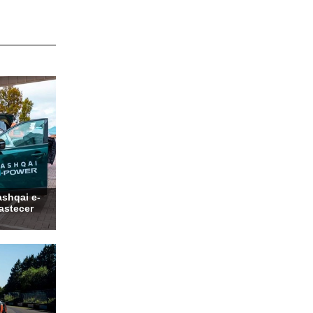
shqai e-
bastecer