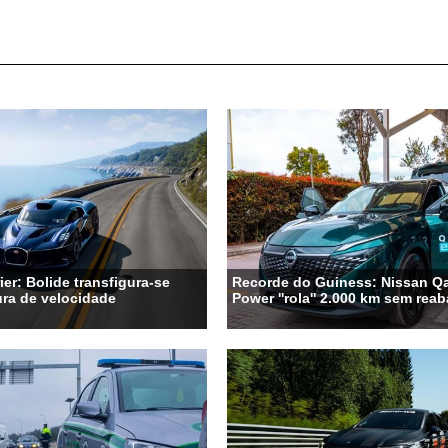
ier: Bolide transfigura-se
Recorde do Guiness: Nissan Qa
ra de velocidade
Power ''rola'' 2.000 km sem rea