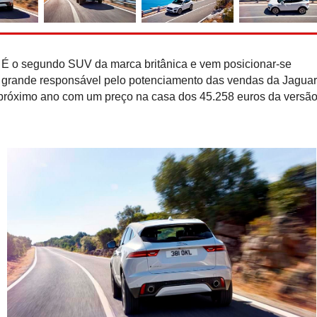
Recorde do Guiness: Nis
e-Power ''rola'' 2.00
reabastecer
 É o segundo SUV da marca britânica e vem posicionar-se
 grande responsável pelo potenciamento das vendas da Jagua
 próximo ano com um preço na casa dos 45.258 euros da versã