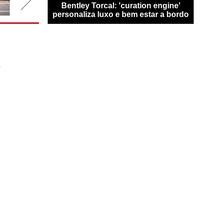
san Qashqai
Bentley Torcal: 'curation engine'
Bugat
0 km sem
personaliza luxo e bem estar a bordo
n
r
o