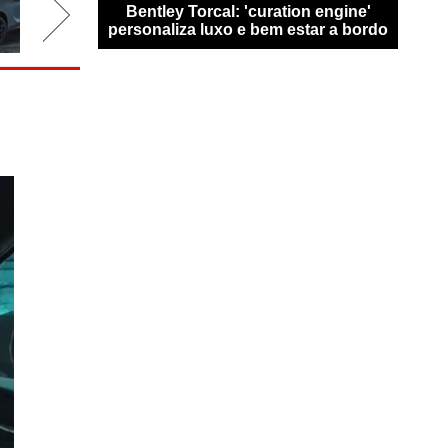
san Qashqai
Bentley Torcal: 'curation engine'
Bugat
0 km sem
personaliza luxo e bem estar a bordo
n