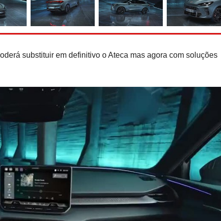
Recorde do Guiness: Nis
e-Power ''rola'' 2.00
reabastecer
poderá substituir em definitivo o Ateca mas agora com soluções