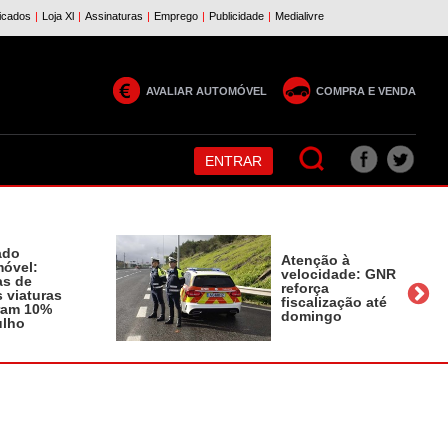
AVALIAR AUTOMÓVEL
COMPRA E VENDA
ENTRAR
ado
Atenção à
óvel:
velocidade: GNR
as de
reforça
 viaturas
fiscalização até
ram 10%
domingo
ulho