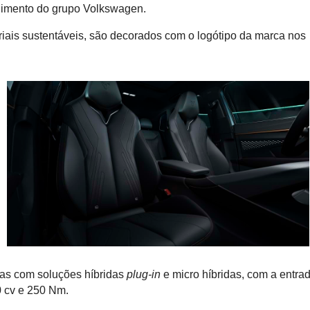
enimento do grupo Volkswagen.
iais sustentáveis, são decorados com o logótipo da marca nos
nas com soluções híbridas
plug-in
e micro híbridas, com a entra
0 cv e 250 Nm.