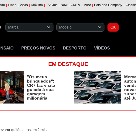
S
ENSAIO
PREÇOS NOVOS
DESPORTO
VÍDEOS
EM DESTAQUE
''Os meus
Merc
brinquedos'':
autom
CR7 faz visita
vend
guiada à sua
novas
garagem
supe
milionária
até J
evorar quilómetros em família