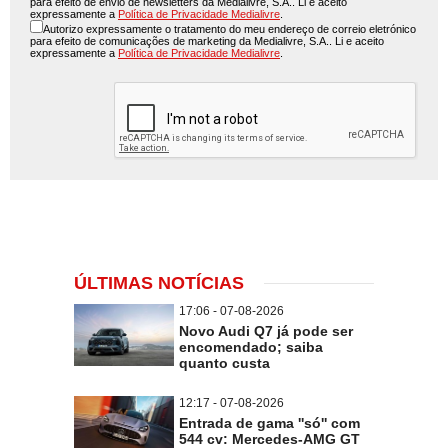
para efeito de envio de newsletters da Medialivre, S.A.. Li e aceito
expressamente a
Política de Privacidade Medialivre
.
Autorizo expressamente o tratamento do meu endereço de correio eletrónico
para efeito de comunicações de marketing da Medialivre, S.A.. Li e aceito
expressamente a
Política de Privacidade Medialivre
.
ÚLTIMAS NOTÍCIAS
17:06 - 07-08-2026
Novo Audi Q7 já pode ser
encomendado; saiba
quanto custa
12:17 - 07-08-2026
Entrada de gama ''só'' com
544 cv: Mercedes-AMG GT