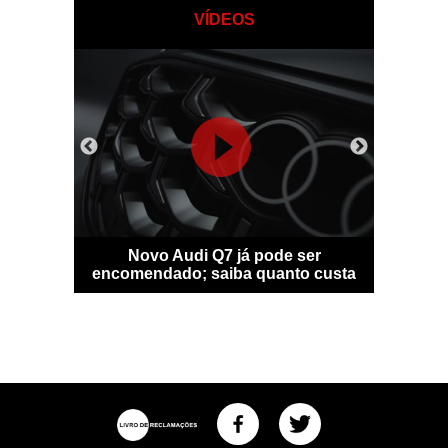
VÍDEOS
sfigura-se
Novo Audi Q7 já pode ser
Bentle
idade
encomendado; saiba quanto custa
personal