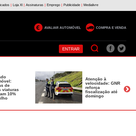
AVALIAR AUTOMÓVEL
COMPRA E VENDA
ENTRAR
ado
Atenção à
óvel:
velocidade: GNR
as de
reforça
 viaturas
fiscalização até
ram 10%
domingo
ulho