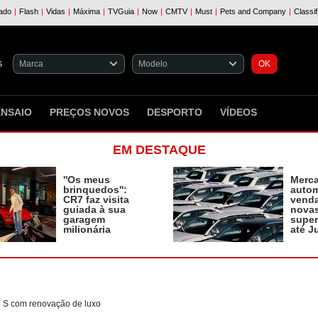
S
ENSAIO
PREÇOS NOVOS
DESPORTO
VÍDEOS
EM DESTAQUE
''Os meus
Merc
brinquedos'':
autom
CR7 faz visita
vend
guiada à sua
novas
garagem
supe
milionária
até J
o S com renovação de luxo