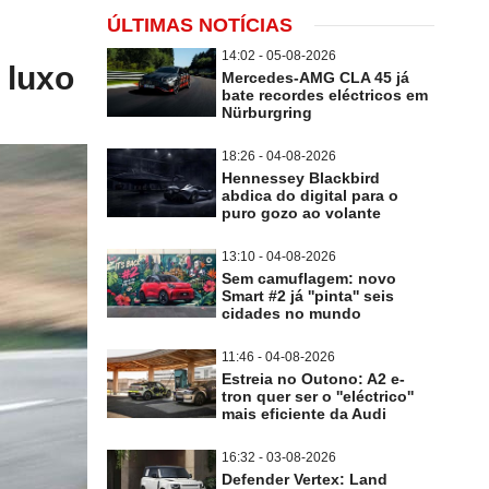
ÚLTIMAS NOTÍCIAS
14:02 - 05-08-2026
 luxo
Mercedes-AMG CLA 45 já
bate recordes eléctricos em
Nürburgring
18:26 - 04-08-2026
Hennessey Blackbird
abdica do digital para o
puro gozo ao volante
13:10 - 04-08-2026
Sem camuflagem: novo
Smart #2 já ''pinta'' seis
cidades no mundo
11:46 - 04-08-2026
Estreia no Outono: A2 e-
tron quer ser o ''eléctrico''
mais eficiente da Audi
16:32 - 03-08-2026
Defender Vertex: Land