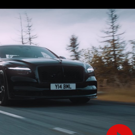
Hennessey Blackbird abdic
para o puro gozo ao 